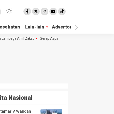
esehatan
Lain-lain
Advertorial
Lembaga Amil Zakat
Serap Aspirasi Masyarakat Hj. Nur Azizah Tamhid 
ita Nasional
tamar V Wahdah