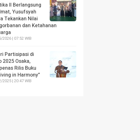
ika II Berlangsung
dmat, Yusufsyah
ra Tekankan Nilai
gorbanan dan Ketahanan
uarga
/2026 | 07:52 WIB
ri Partisipasi di
o 2025 Osaka,
penas Rilis Buku
riving in Harmony”
/2025 | 20:47 WIB