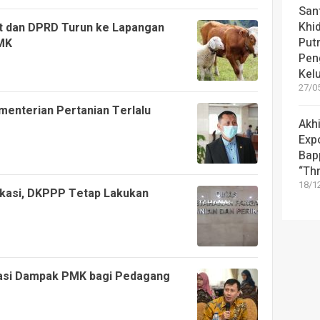
Sant
Khi
t dan DPRD Turun ke Lapangan
Put
MK
Pen
Kel
27/05
menterian Pertanian Terlalu
Akhi
Exp
Bap
“Th
18/12
ekasi, DKPPP Tetap Lakukan
pasi Dampak PMK bagi Pedagang