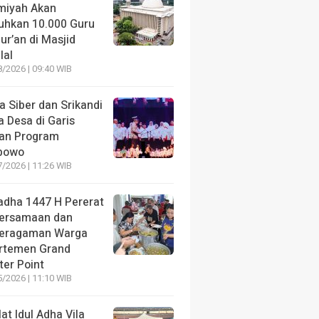
amiyah Akan
uhkan 10.000 Guru
ur’an di Masjid
lal
/2026 | 09:40 WIB
a Siber dan Srikandi
 Desa di Garis
an Program
bowo
/2026 | 11:26 WIB
ladha 1447 H Pererat
ersamaan dan
eragaman Warga
rtemen Grand
ter Point
/2026 | 11:10 WIB
at Idul Adha Vila