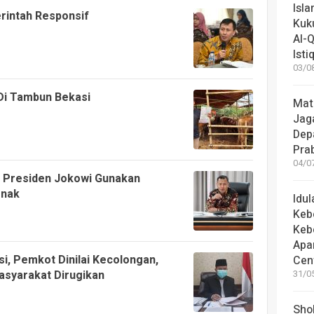
Isl
intah Responsif
Kuk
Al-Q
Istiq
03/08
Di Tambun Bekasi
Mat
Jaga
Dep
Pra
04/07
 Presiden Jokowi Gunakan
rnak
Idu
Keb
Keb
Apa
, Pemkot Dinilai Kecolongan,
Cen
asyarakat Dirugikan
31/05
Shol