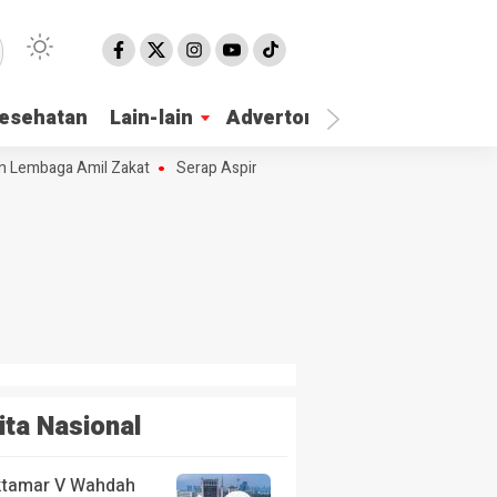
esehatan
Lain-lain
Advertorial
 Lembaga Amil Zakat
Serap Aspirasi Masyarakat Hj. Nur Azizah Tamhi
ita Nasional
tamar V Wahdah