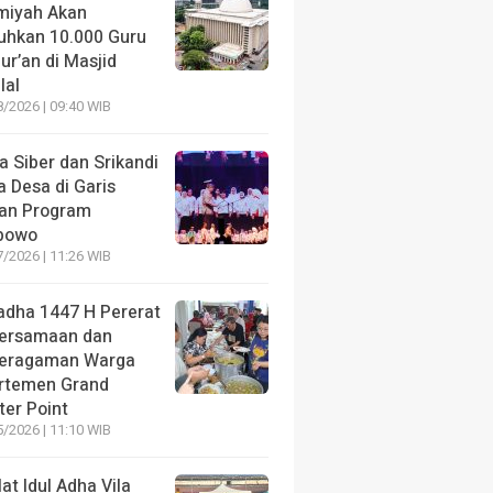
amiyah Akan
uhkan 10.000 Guru
ur’an di Masjid
lal
/2026 | 09:40 WIB
a Siber dan Srikandi
 Desa di Garis
an Program
bowo
/2026 | 11:26 WIB
ladha 1447 H Pererat
ersamaan dan
eragaman Warga
rtemen Grand
ter Point
/2026 | 11:10 WIB
at Idul Adha Vila