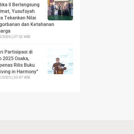
ika II Berlangsung
dmat, Yusufsyah
ra Tekankan Nilai
gorbanan dan Ketahanan
uarga
/2026 | 07:52 WIB
ri Partisipasi di
o 2025 Osaka,
penas Rilis Buku
riving in Harmony”
/2025 | 20:47 WIB