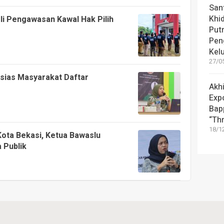
Sant
Khi
li Pengawasan Kawal Hak Pilih
Put
Pen
Kel
27/05
usias Masyarakat Daftar
Akhi
Exp
Bap
“Th
18/12
Kota Bekasi, Ketua Bawaslu
 Publik