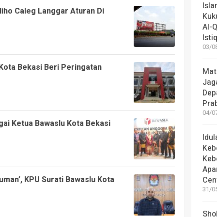
Isl
liho Caleg Langgar Aturan Di
Kuk
Al-Q
Istiq
03/08
ota Bekasi Beri Peringatan
Mat
Jaga
Dep
Pra
04/07
agai Ketua Bawaslu Kota Bekasi
Idu
Keb
Keb
Apa
uman’, KPU Surati Bawaslu Kota
Cen
31/05
Shol