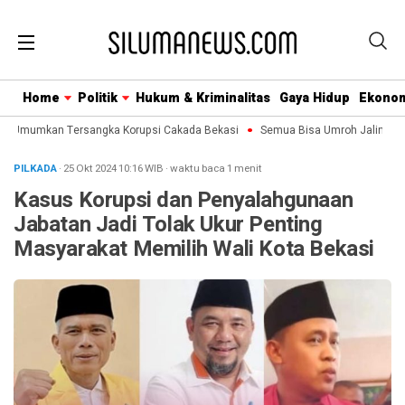
Home
Politik
Hukum & Kriminalitas
Gaya Hidup
Ekono
a Umumkan Tersangka Korupsi Cakada Bekasi
Semua Bisa Umroh Jalin Kolab
PILKADA
· 25 Okt 2024
10:16
WIB
·
waktu baca 1 menit
Kasus Korupsi dan Penyalahgunaan
Jabatan Jadi Tolak Ukur Penting
Masyarakat Memilih Wali Kota Bekasi