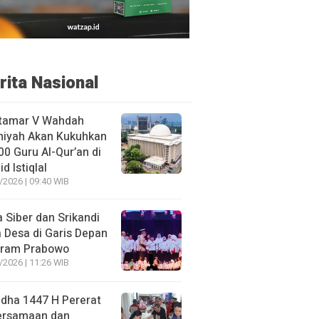
rita Nasional
tamar V Wahdah
miyah Akan Kukuhkan
00 Guru Al-Qur’an di
d Istiqlal
/2026 | 09:40 WIB
 Siber dan Srikandi
 Desa di Garis Depan
gram Prabowo
/2026 | 11:26 WIB
adha 1447 H Pererat
ersamaan dan