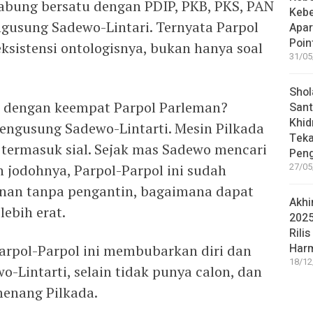
gabung bersatu dengan PDIP, PKB, PKS, PAN
Keb
gusung Sadewo-Lintari. Ternyata Parpol
Apar
Poin
ksistensi ontologisnya, bukan hanya soal
31/05
Shol
di dengan keempat Parpol Parleman?
Sant
Khid
mengusung Sadewo-Lintarti. Mesin Pilkada
Teka
ya termasuk sial. Sejak mas Sadewo mencari
Peng
jodohnya, Parpol-Parpol ini sudah
27/05
nan tanpa pengantin, bagaimana dapat
Akhi
ebih erat.
2025
Rilis
Har
Parpol-Parpol ini membubarkan diri dan
18/12
Lintarti, selain tidak punya calon, dan
menang Pilkada.