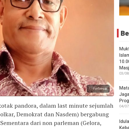
Be
Muk
Isla
10.0
Masji
03/08
Mata
Perbesar
Jaga
Pro
tak pandora, dalam last minute sejumlah
04/07
 Golkar, Demokrat dan Nasdem) bergabung
Idul
Sementara dari non parleman (Gelora,
Keb