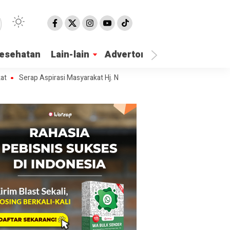
esehatan
Lain-lain
Advertorial
ap Aspirasi Masyarakat Hj. Nur Azizah Tamhid Gelar Diskusi Publik Hub