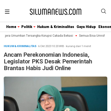
Home
Politik
Hukum & Kriminalitas
Gaya Hidup
Ekono
Segera Umumkan Tersangka Korupsi Cakada Bekasi
Semua Bisa Umroh Jalin 
HUKUM & KRIMINALITAS
· 6 Okt 2023
10:20
WIB
·
kurang dari 1 menit
Ancam Perekonomian Indonesia,
Legislator PKS Desak Pemerintah
Brantas Habis Judi Online