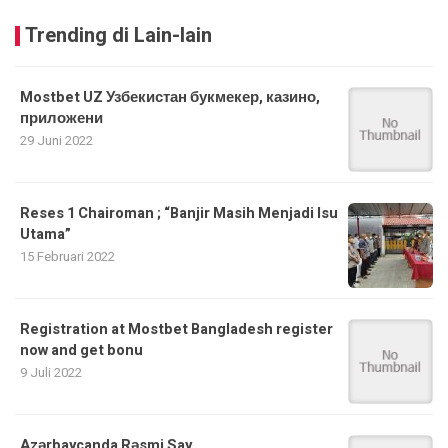
Trending di Lain-lain
Mostbet UZ Узбекистан букмекер, казино,
приложени
29 Juni 2022
Reses 1 Chairoman ; “Banjir Masih Menjadi Isu
Utama”
15 Februari 2022
Registration at Mostbet Bangladesh register
now and get bonu
9 Juli 2022
Azərbaycanda Rəsmi Say