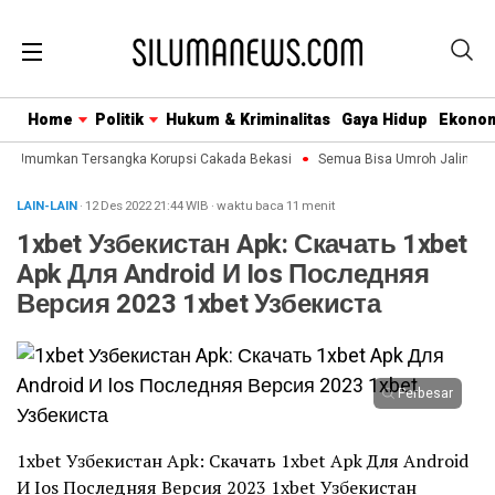
Home
Politik
Hukum & Kriminalitas
Gaya Hidup
Ekono
mumkan Tersangka Korupsi Cakada Bekasi
Semua Bisa Umroh Jalin Kolabora
LAIN-LAIN
· 12 Des 2022
21:44
WIB
·
waktu baca 11 menit
1xbet Узбекистан Apk: Скачать 1xbet
Apk Для Android И Ios Последняя
Версия 2023 1xbet Узбекиста
Perbesar
1xbet Узбекистан Apk: Скачать 1xbet Apk Для Android
И Ios Последняя Версия 2023 1xbet Узбекистан