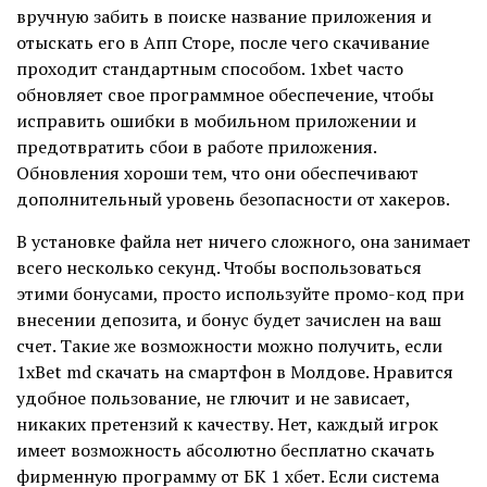
вручную забить в поиске название приложения и
отыскать его в Апп Сторе, после чего скачивание
проходит стандартным способом. 1xbet часто
обновляет свое программное обеспечение, чтобы
исправить ошибки в мобильном приложении и
предотвратить сбои в работе приложения.
Обновления хороши тем, что они обеспечивают
дополнительный уровень безопасности от хакеров.
В установке файла нет ничего сложного, она занимает
всего несколько секунд. Чтобы воспользоваться
этими бонусами, просто используйте промо-код при
внесении депозита, и бонус будет зачислен на ваш
счет. Такие же возможности можно получить, если
1xBet md скачать на смартфон в Молдове. Нравится
удобное пользование, не глючит и не зависает,
никаких претензий к качеству. Нет, каждый игрок
имеет возможность абсолютно бесплатно скачать
фирменную программу от БК 1 хбет. Если система