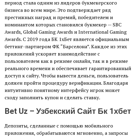
период стала одним из лидеров букмекерского
бизнеса во всем мире. Это подтверждает ряд
престижных наград и премий, победителем и
номинантом которых становился букмекер — SBC
Awards, Global Gaming Awards и International Gaming
Awards. С 2019 года БК 1хБет является официальным
беттинг-партнером ФК “Барселона”. Каждое из этих
приложений ускоряет взаимодействие с
пользователем как в режиме онлайн, так и в режиме
реального времени и обеспечивает гарантированный
доступ к сайту. Чтобы вывести деньги, пользователь
должен пройти процедуру верификации. Благодаря
интуитивно понятному интерфейсу игрок может
сходу заполнить купон и сделать ставку.
Bet Uz – Узбекский Сайт Бк 1хбет
Депозиты, сделанные с помощью мобильного
приложения, обрабатываются мгновенно, а запросы