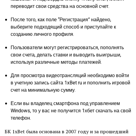
переводит свои средства на основной счет.
После того, как поле “Регистрация” найдено,
выберите подходящий способ и приступайте к
созданию личного профиля.
Пользователи могут регистрироваться, пополнять
свои счета, делать ставки и выводить выигрыши,
используя различные методы платежей.
Для просмотра видеотрансляций необходимо войти
в учетную запись сайта 1xBet ru и пополнить игровой
счет на минимальную сумму.
Если вы владелец смартфона под управлением
Windows, то у вас не получится 1хбет скачать на свой
телефон.
БК 1xBet была основана в 2007 году и за прошедший