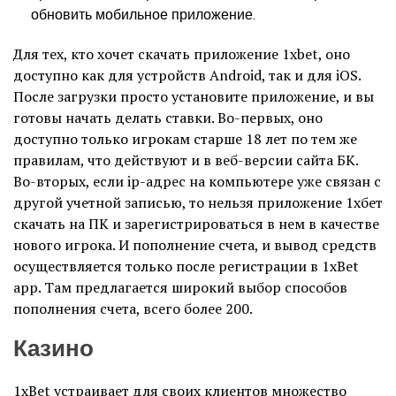
обновить мобильное приложение.
Для тех, кто хочет скачать приложение 1xbet, оно
доступно как для устройств Android, так и для iOS.
После загрузки просто установите приложение, и вы
готовы начать делать ставки. Во-первых, оно
доступно только игрокам старше 18 лет по тем же
правилам, что действуют и в веб-версии сайта БК.
Во-вторых, если ip-адрес на компьютере уже связан с
другой учетной записью, то нельзя приложение 1хбет
скачать на ПК и зарегистрироваться в нем в качестве
нового игрока. И пополнение счета, и вывод средств
осуществляется только после регистрации в 1xBet
app. Там предлагается широкий выбор способов
пополнения счета, всего более 200.
Казино
1xBet устраивает для своих клиентов множество