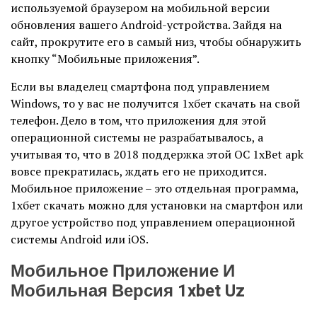
используемой браузером на мобильной версии
обновления вашего Android-устройства. Зайдя на
сайт, прокрутите его в самый низ, чтобы обнаружить
кнопку “Мобильные приложения”.
Если вы владелец смартфона под управлением
Windows, то у вас не получится 1хбет скачать на свой
телефон. Дело в том, что приложения для этой
операционной системы не разрабатывалось, а
учитывая то, что в 2018 поддержка этой ОС 1xBet apk
вовсе прекратилась, ждать его не приходится.
Мобильное приложение – это отдельная программа,
1хбет скачать можно для установки на смартфон или
другое устройство под управлением операционной
системы Android или iOS.
Мобильное Приложение И
Мобильная Версия 1xbet Uz