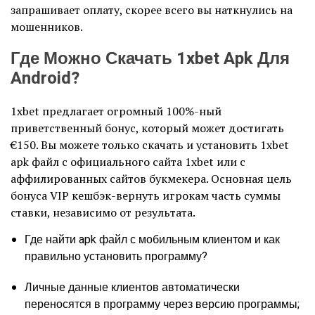
запрашивает оплату, скорее всего вы наткнулись на
мошенников.
Где Можно Скачать 1xbet Apk Для
Android?
1xbet предлагает огромный 100%-ный
приветственный бонус, который может достигать
€150. Вы можете только скачать и установить 1xbet
apk файл с официального сайта 1xbet или с
аффилированных сайтов букмекера. Основная цель
бонуса VIP кешбэк-вернуть игрокам часть суммы
ставки, независимо от результата.
Где найти apk файл с мобильным клиентом и как
правильно установить программу?
Личные данные клиентов автоматически
переносятся в программу через версию программы;