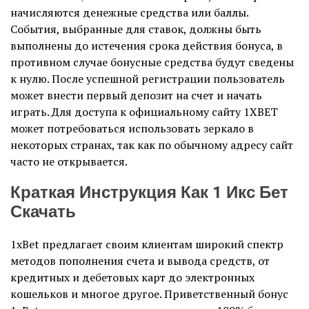
начисляются денежные средства или баллы.
События, выбранные для ставок, должны быть
выполнены до истечения срока действия бонуса, в
противном случае бонусные средства будут сведены
к нулю. После успешной регистрации пользователь
может внести первый депозит на счет и начать
играть. Для доступа к официальному сайту 1XBET
может потребоваться использовать зеркало в
некоторых странах, так как по обычному адресу сайт
часто не открывается.
Краткая Инструкция Как 1 Икс Бет
Скачать
1xBet предлагает своим клиентам широкий спектр
методов пополнения счета и вывода средств, от
кредитных и дебетовых карт до электронных
кошельков и многое другое. Приветственный бонус