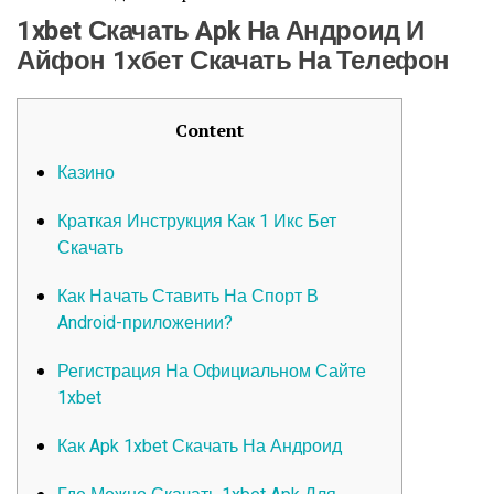
1xbet Скачать Apk На Андроид И
Айфон 1хбет Скачать На Телефон
Content
Казино
Краткая Инструкция Как 1 Икс Бет
Скачать
Как Начать Ставить На Спорт В
Android-приложении?
Регистрация На Официальном Сайте
1xbet
Как Apk 1xbet Скачать На Андроид