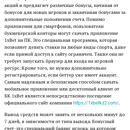
акций и предлагает различные бонусы, начиная от
бонусов для новых игроков и заканчивая бонусами за
дополнительные пополнения счета. Помимо
приложения для смартфонов, пользователи
букмекерской конторы могут скачать приложение
1xBet на ПК. Это специальная программа, которая
позволяет делать ставки на любые виды спорта, даже
если прямой доступ к сайту ограничен. Также она не
требует запускать браузер для входа на игровой
ресурс. Кроме того, не нужно дополнительно
регистрироваться, если беттер уже имеет аккаунт.
Самым надежным и безопасным способом скачать
мобильное приложение или десктопный клиент от
БК 1xBet является непосредственно посещение
официального сайт компании
https://1xbetkz2.com/
.
Вывод средств может занять от нескольких минут до
7 дней, в зависимости от типа вывода. Бонусный
счет-это специальный баланс игрока, на котором