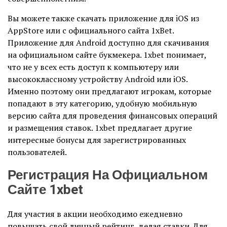
Вы можете также скачать приложение для iOS из
AppStore или с официального сайта 1xBet.
Приложение для Android доступно для скачивания
на официальном сайте букмекера. 1xbet понимает,
что не у всех есть доступ к компьютеру или
высококлассному устройству Android или iOS.
Именно поэтому они предлагают игрокам, которые
попадают в эту категорию, удобную мобильную
версию сайта для проведения финансовых операций
и размещения ставок. 1xbet предлагает другие
интересные бонусы для зарегистрированных
пользователей.
Регистрация На Официальном
Сайте 1xbet
Для участия в акции необходимо ежедневно
повышать свой личный рейтинг, делая ставки. Для