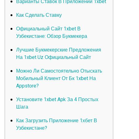
Варианты Ставок В Приложении 1xbet
Как Сделать Ставку
Официальный Сайт 1xbet В
Узбекистане: Обзор Букмекера
Лучшие Букмекерские Предложения
На 1xbet Uz Официальный Сайт
Можно Ли Самостоятельно Отыскать
Мобильный Клиент От Бк 1xbet На
Appstore?
Установите 1xbet Apk За 4 Простых
Шага
Как Загрузить Приложение 1хбет В
Узбекистане?