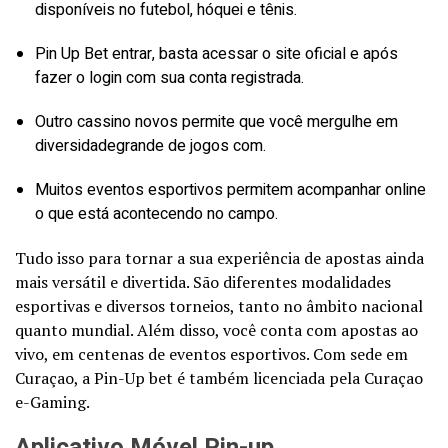
disponíveis no futebol, hóquei e tênis.
Pin Up Bet entrar, basta acessar o site oficial e após
fazer o login com sua conta registrada.
Outro cassino novos permite que você mergulhe em
diversidadegrande de jogos com.
Muitos eventos esportivos permitem acompanhar online
o que está acontecendo no campo.
Tudo isso para tornar a sua experiência de apostas ainda
mais versátil e divertida. São diferentes modalidades
esportivas e diversos torneios, tanto no âmbito nacional
quanto mundial. Além disso, você conta com apostas ao
vivo, em centenas de eventos esportivos. Com sede em
Curaçao, a Pin-Up bet é também licenciada pela Curaçao
e-Gaming.
Aplicativo Móvel Pin-up