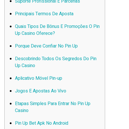
Suporte Profissional E Parcerias
Principais Termos De Aposta
Quais Tipos De Bônus E Promoções O Pin
Up Casino Oferece?
Porque Deve Confiar No Pin Up
Descobrindo Todos Os Segredos Do Pin
Up Casino
Aplicativo Móvel Pin-up
Jogos E Apostas Ao Vivo
Etapas Simples Para Entrar No Pin Up
Casino
Pin Up Bet Apk No Android