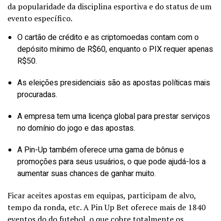
da popularidade da disciplina esportiva e do status de um
evento específico.
O cartão de crédito e as criptomoedas contam com o
depósito mínimo de R$60, enquanto o PIX requer apenas
R$50.
As eleições presidenciais são as apostas políticas mais
procuradas.
A empresa tem uma licença global para prestar serviços
no domínio do jogo e das apostas.
A Pin-Up também oferece uma gama de bônus e
promoções para seus usuários, o que pode ajudá-los a
aumentar suas chances de ganhar muito.
Ficar aceites apostas em equipas, participam de alvo,
tempo da ronda, etc. A Pin Up Bet oferece mais de 1840
eventos do do futebol, o que cobre totalmente os