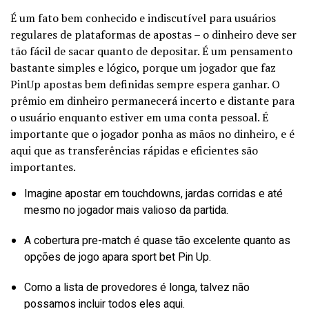
É um fato bem conhecido e indiscutível para usuários
regulares de plataformas de apostas – o dinheiro deve ser
tão fácil de sacar quanto de depositar. É um pensamento
bastante simples e lógico, porque um jogador que faz
PinUp apostas bem definidas sempre espera ganhar. O
prêmio em dinheiro permanecerá incerto e distante para
o usuário enquanto estiver em uma conta pessoal. É
importante que o jogador ponha as mãos no dinheiro, e é
aqui que as transferências rápidas e eficientes são
importantes.
Imagine apostar em touchdowns, jardas corridas e até
mesmo no jogador mais valioso da partida.
A cobertura pre-match é quase tão excelente quanto as
opções de jogo apara sport bet Pin Up.
Como a lista de provedores é longa, talvez não
possamos incluir todos eles aqui.