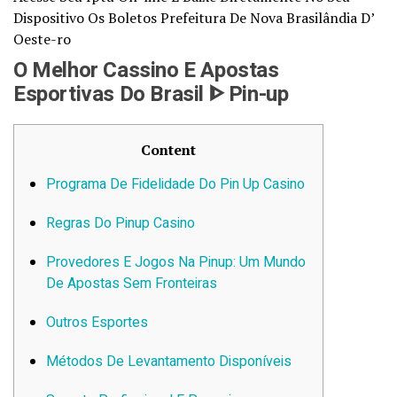
Dispositivo Os Boletos Prefeitura De Nova Brasilândia D’
Oeste-ro
O Melhor Cassino E Apostas
Esportivas Do Brasil ᐈ Pin-up
Content
Programa De Fidelidade Do Pin Up Casino
Regras Do Pinup Casino
Provedores E Jogos Na Pinup: Um Mundo
De Apostas Sem Fronteiras
Outros Esportes
Métodos De Levantamento Disponíveis