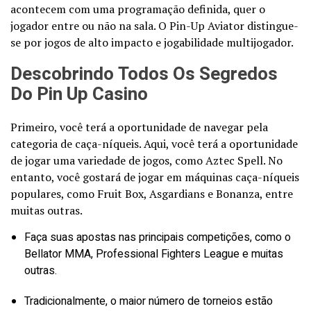
acontecem com uma programação definida, quer o
jogador entre ou não na sala. O Pin-Up Aviator distingue-
se por jogos de alto impacto e jogabilidade multijogador.
Descobrindo Todos Os Segredos
Do Pin Up Casino
Primeiro, você terá a oportunidade de navegar pela
categoria de caça-níqueis. Aqui, você terá a oportunidade
de jogar uma variedade de jogos, como Aztec Spell. No
entanto, você gostará de jogar em máquinas caça-níqueis
populares, como Fruit Box, Asgardians e Bonanza, entre
muitas outras.
Faça suas apostas nas principais competições, como o
Bellator MMA, Professional Fighters League e muitas
outras.
Tradicionalmente, o maior número de torneios estão