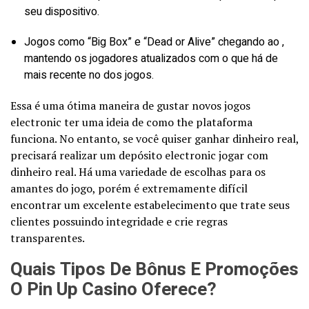
seu dispositivo.
Jogos como “Big Box” e “Dead or Alive” chegando ao ,
mantendo os jogadores atualizados com o que há de
mais recente no dos jogos.
Essa é uma ótima maneira de gustar novos jogos
electronic ter uma ideia de como the plataforma
funciona. No entanto, se você quiser ganhar dinheiro real,
precisará realizar um depósito electronic jogar com
dinheiro real. Há uma variedade de escolhas para os
amantes do jogo, porém é extremamente difícil
encontrar um excelente estabelecimento que trate seus
clientes possuindo integridade e crie regras
transparentes.
Quais Tipos De Bônus E Promoções
O Pin Up Casino Oferece?