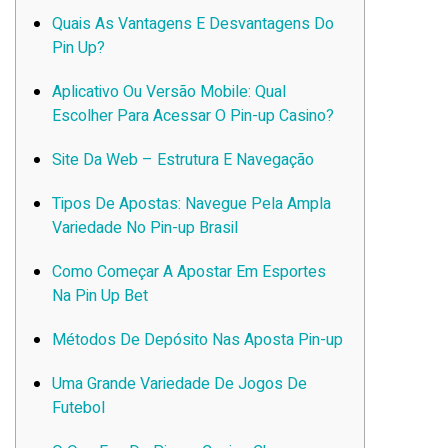
Quais As Vantagens E Desvantagens Do
Pin Up?
Aplicativo Ou Versão Mobile: Qual
Escolher Para Acessar O Pin-up Casino?
Site Da Web – Estrutura E Navegação
Tipos De Apostas: Navegue Pela Ampla
Variedade No Pin-up Brasil
Como Começar A Apostar Em Esportes
Na Pin Up Bet
Métodos De Depósito Nas Aposta Pin-up
Uma Grande Variedade De Jogos De
Futebol