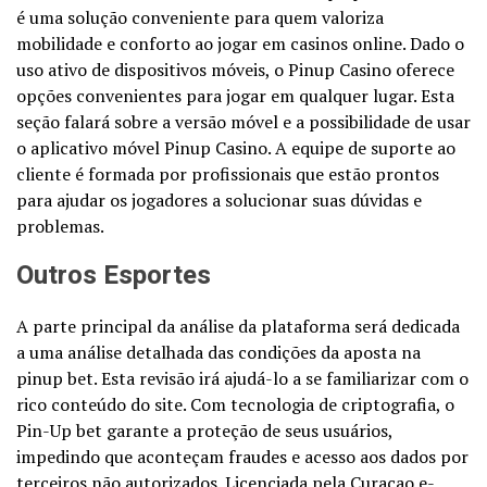
é uma solução conveniente para quem valoriza
mobilidade e conforto ao jogar em casinos online. Dado o
uso ativo de dispositivos móveis, o Pinup Casino oferece
opções convenientes para jogar em qualquer lugar. Esta
seção falará sobre a versão móvel e a possibilidade de usar
o aplicativo móvel Pinup Casino. A equipe de suporte ao
cliente é formada por profissionais que estão prontos
para ajudar os jogadores a solucionar suas dúvidas e
problemas.
Outros Esportes
A parte principal da análise da plataforma será dedicada
a uma análise detalhada das condições da aposta na
pinup bet. Esta revisão irá ajudá-lo a se familiarizar com o
rico conteúdo do site. Com tecnologia de criptografia, o
Pin-Up bet garante a proteção de seus usuários,
impedindo que aconteçam fraudes e acesso aos dados por
terceiros não autorizados. Licenciada pela Curaçao e-