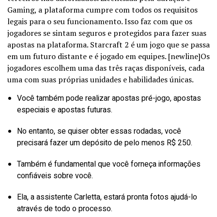
Gaming, a plataforma cumpre com todos os requisitos
legais para o seu funcionamento. Isso faz com que os
jogadores se sintam seguros e protegidos para fazer suas
apostas na plataforma. Starcraft 2 é um jogo que se passa
em um futuro distante e é jogado em equipes. [newline]Os
jogadores escolhem uma das três raças disponíveis, cada
uma com suas próprias unidades e habilidades únicas.
Você também pode realizar apostas pré-jogo, apostas
especiais e apostas futuras.
No entanto, se quiser obter essas rodadas, você
precisará fazer um depósito de pelo menos R$ 250.
Também é fundamental que você forneça informações
confiáveis ​​sobre você.
Ela, a assistente Carletta, estará pronta fotos ajudá-lo
através de todo o processo.