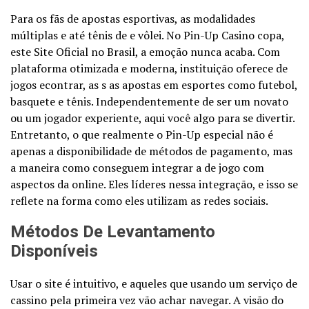
Para os fãs de apostas esportivas, as modalidades
múltiplas e até tênis de e vôlei. No Pin-Up Casino copa,
este Site Oficial no Brasil, a emoção nunca acaba. Com
plataforma otimizada e moderna, instituição oferece de
jogos econtrar, as s as apostas em esportes como futebol,
basquete e tênis. Independentemente de ser um novato
ou um jogador experiente, aqui você algo para se divertir.
Entretanto, o que realmente o Pin-Up especial não é
apenas a disponibilidade de métodos de pagamento, mas
a maneira como conseguem integrar a de jogo com
aspectos da online. Eles líderes nessa integração, e isso se
reflete na forma como eles utilizam as redes sociais.
Métodos De Levantamento
Disponíveis
Usar o site é intuitivo, e aqueles que usando um serviço de
cassino pela primeira vez vão achar navegar. A visão do