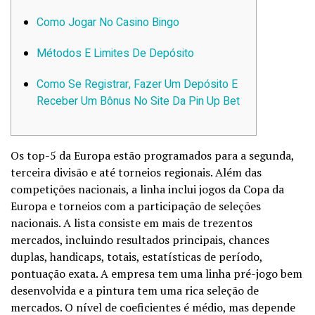
Como Jogar No Casino Bingo
Métodos E Limites De Depósito
Como Se Registrar, Fazer Um Depósito E
Receber Um Bônus No Site Da Pin Up Bet
Os top-5 da Europa estão programados para a segunda,
terceira divisão e até torneios regionais. Além das
competições nacionais, a linha inclui jogos da Copa da
Europa e torneios com a participação de seleções
nacionais. A lista consiste em mais de trezentos
mercados, incluindo resultados principais, chances
duplas, handicaps, totais, estatísticas de período,
pontuação exata. A empresa tem uma linha pré-jogo bem
desenvolvida e a pintura tem uma rica seleção de
mercados. O nível de coeficientes é médio, mas depende