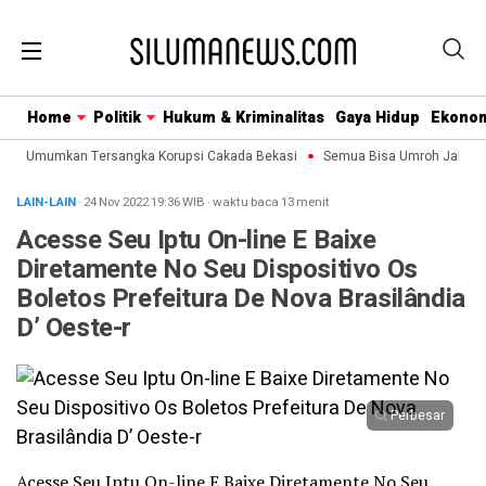
Home
Politik
Hukum & Kriminalitas
Gaya Hidup
Ekono
 Umumkan Tersangka Korupsi Cakada Bekasi
Semua Bisa Umroh Jalin Kolabo
LAIN-LAIN
· 24 Nov 2022
19:36
WIB
·
waktu baca 13 menit
Acesse Seu Iptu On-line E Baixe
Diretamente No Seu Dispositivo Os
Boletos Prefeitura De Nova Brasilândia
D’ Oeste-r
Perbesar
Acesse Seu Iptu On-line E Baixe Diretamente No Seu