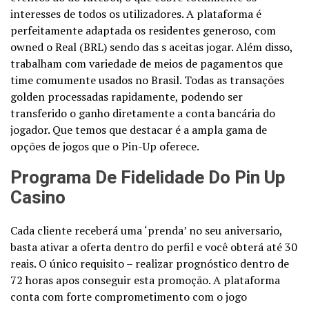
interesses de todos os utilizadores. A plataforma é
perfeitamente adaptada os residentes generoso, com
owned o Real (BRL) sendo das s aceitas jogar. Além disso,
trabalham com variedade de meios de pagamentos que
time comumente usados no Brasil. Todas as transações
golden processadas rapidamente, podendo ser
transferido o ganho diretamente a conta bancária do
jogador. Que temos que destacar é a ampla gama de
opções de jogos que o Pin-Up oferece.
Programa De Fidelidade Do Pin Up
Casino
Cada cliente receberá uma ‘prenda’ no seu aniversario,
basta ativar a oferta dentro do perfil e você obterá até 30
reais. O único requisito – realizar prognóstico dentro de
72 horas apos conseguir esta promoção. A plataforma
conta com forte comprometimento com o jogo