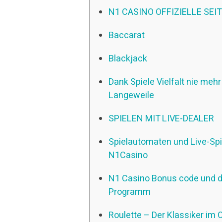
N1 CASINO OFFIZIELLE SEI
Baccarat
Blackjack
Dank Spiele Vielfalt nie mehr
Langeweile
SPIELEN MIT LIVE-DEALER
Spielautomaten und Live-Spi
N1Casino
N1 Casino Bonus code und d
Programm
Roulette – Der Klassiker im 