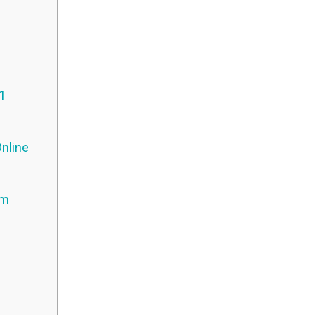
N1
Online
im