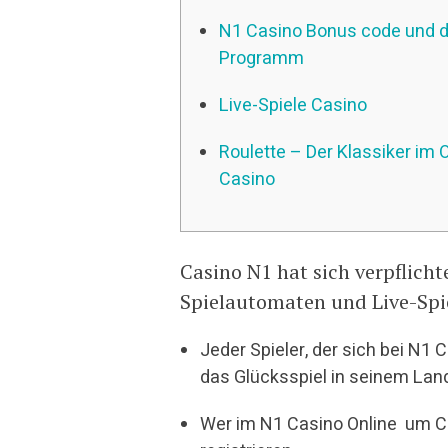
N1 Casino Bonus code und d
Programm
Live-Spiele Casino
Roulette – Der Klassiker im 
Casino
Casino N1 hat sich verpflicht
Spielautomaten und Live-Spie
Jeder Spieler, der sich bei N1 C
das Glücksspiel in seinem Land 
Wer im N1 Casino Online um C