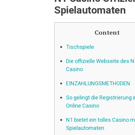
Spielautomaten
Content
Tischspiele
Die offizielle Webseite des 
Casino
EINZAHLUNGSMETHODEN
So gelingt die Registrierung 
Online Casino
N1 bietet ein tolles Casino m
Spielautomaten