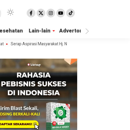
esehatan
Lain-lain
Advertorial
erap Aspirasi Masyarakat Hj. Nur Azizah Tamhid Gelar Diskusi Publik Hu