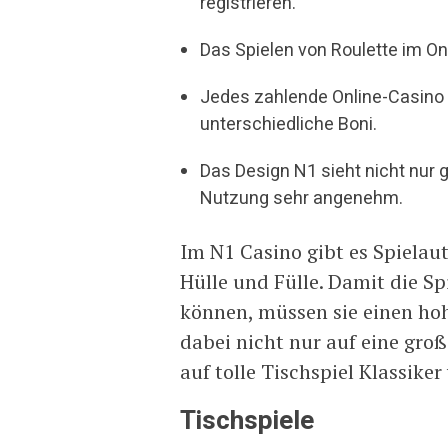
registrieren.
Das Spielen von Roulette im On
Jedes zahlende Online-Casino b
unterschiedliche Boni.
Das Design N1 sieht nicht nur g
Nutzung sehr angenehm.
Im N1 Casino gibt es Spielau
Hülle und Fülle. Damit die Sp
können, müssen sie einen hoh
dabei nicht nur auf eine gro
auf tolle Tischspiel Klassike
Tischspiele