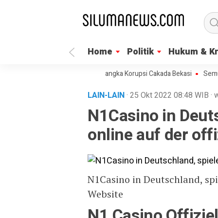
Home
Politik
Hukum & Kr
KPK Segera Umumkan Tersangka Korupsi Cakada Bekasi
Semua Bisa U
LAIN-LAIN
· 25 Okt 2022
08:48
WIB
·
w
N1Casino in Deuts
online auf der off
N1Casino in Deutschland, spiel
Website
N1 Casino Offizie