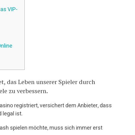
as VIP-
Online
et, das Leben unserer Spieler durch
le zu verbessern.
asino registriert, versichert dem Anbieter, dass
legal ist.
ash spielen möchte, muss sich immer erst