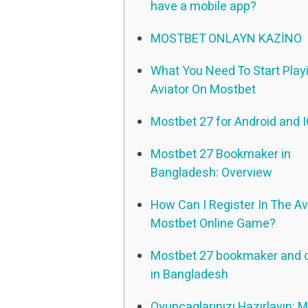
have a mobile app?
MOSTBET ONLAYN KAZİNO
What You Need To Start Play
Aviator On Mostbet
Mostbet 27 for Android and 
Mostbet 27 Bookmaker in
Bangladesh: Overview
How Can I Register In The Av
Mostbet Online Game?
Mostbet 27 bookmaker and 
in Bangladesh
Oyuncaqlarınızı Hazırlayın: 