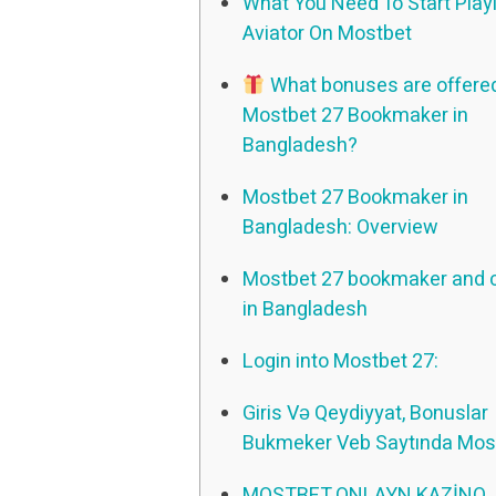
What You Need To Start Play
Aviator On Mostbet
What bonuses are offere
Mostbet 27 Bookmaker in
Bangladesh?
Mostbet 27 Bookmaker in
Bangladesh: Overview
Mostbet 27 bookmaker and 
in Bangladesh
Login into Mostbet 27:
Giris Və Qeydiyyat, Bonuslar
Bukmeker Veb Saytında Mos
MOSTBET ONLAYN KAZİNO