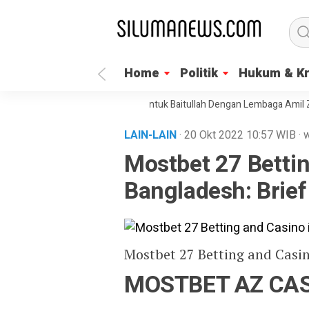
Home
Politik
Hukum & Kr
a Umroh Jalin Kolaborasi Untuk Baitullah Dengan Lembaga Amil Zakat
LAIN-LAIN
· 20 Okt 2022
10:57
WIB
·
w
Mostbet 27 Bettin
Bangladesh: Brief
Mostbet 27 Betting and Casin
MOSTBET AZ CA