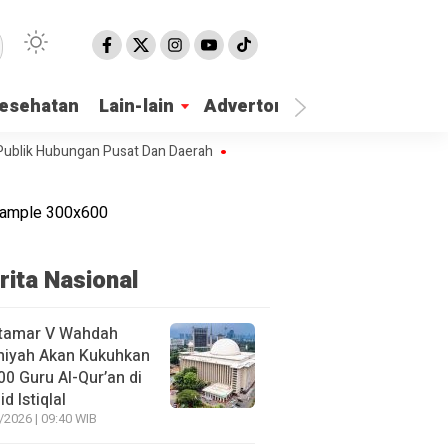
esehatan
Lain-lain
Advertorial
 Hubungan Pusat Dan Daerah
Camat Purwokerto Timur Targetkan Imunis
rita Nasional
tamar V Wahdah
miyah Akan Kukuhkan
00 Guru Al-Qur’an di
d Istiqlal
/2026 | 09:40 WIB