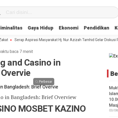
iminalitas
Gaya Hidup
Ekonomi
Pendidikan
K
Serap Aspirasi Masyarakat Hj. Nur Azizah Tamhid Gelar Diskusi Publik
aktu baca 7 menit
g and Casino in
 Overvie
Be
Perbesar
Muk
Isla
o in Bangladesh: Brief Overview
10.0
SINO MOSBET KAZINO
Masji
03/08