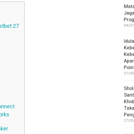
Mata
Jaga
Pro
stbet 27
04/07
Idul
Keb
Keb
Apar
Poin
31/05
Shol
Sant
Khid
onnect
Teka
orks
Peng
27/05
ker