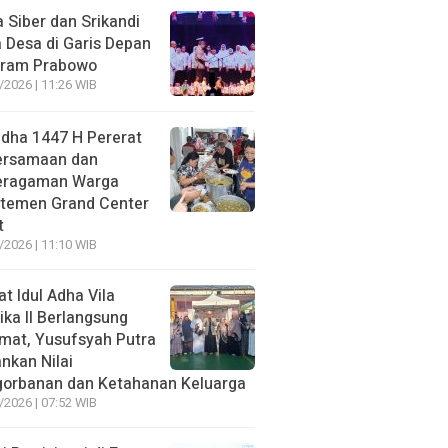
 Siber dan Srikandi
 Desa di Garis Depan
gram Prabowo
/2026 | 11:26 WIB
adha 1447 H Pererat
ersamaan dan
eragaman Warga
temen Grand Center
t
/2026 | 11:10 WIB
at Idul Adha Vila
ika II Berlangsung
mat, Yusufsyah Putra
nkan Nilai
orbanan dan Ketahanan Keluarga
/2026 | 07:52 WIB