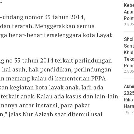
.
Keb
Apar
-undang nomor 35 tahun 2014,
Poin
31/05
 dan terarah. Menggerakkan semua
gga benar-benar terselenggara kota Layak
Shol
Sant
Khid
Teka
 no 35 tahun 2014 terkait perlindungan
Peng
hal asuh, hak pendidikan, perlindungan
27/05
kan memang kalau di kementerian PPPA
 kegiatan kota layak anak. Jadi ada
Akhi
2025
terkait anak. Kalau ada kasus dan lain-lain
Rilis
manya antar instansi, para pakar
Har
18/12
” jelas Nur Azizah saat ditemui usai