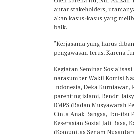
Oleh karena itu, Nur Aziza
antar stakeholders, utamany
akan kasus-kasus yang melib
baik.
“Kerjasama yang harus diban
pengawasan terus. Karena fu
Kegiatan Seminar Sosialisas
narasumber Wakil Komisi Nas
Indonesia, Deka Kurniawan, 
parenting islami, Bendri Jai
BMPS (Badan Musyawarah Pen
Cinta Anak Bangsa, Ibu-ibu
Keserasian Sosial Jati Rasa,
(Komunitas Senam Nusantara