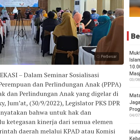
Be
Muk
Perbesar
Isla
10.0
Masji
ASI – Dalam Seminar Sosialisasi
03/08
Perempuan dan Perlindungan Anak (PPPA)
ak dan Perlindungan Anak yang digelar di
Mata
y, Jum’at, (30/9/2022), Legislator PKS DPR
Jaga
Pro
menyatakan bahwa untuk hak dan
04/07
lu ketegasan kinerja dari semua elemen
intah daerah melalui KPAD atau Komisi
Idul
Keb