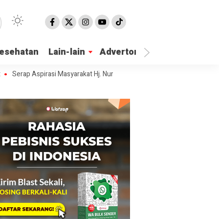
esehatan
Lain-lain
Advertorial
p Aspirasi Masyarakat Hj. Nur Azizah Tamhid Gelar Diskusi Publik Hubu