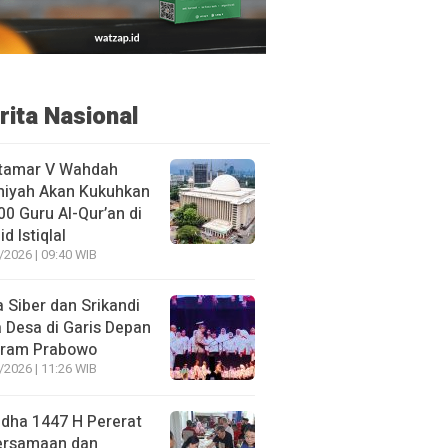
rita Nasional
tamar V Wahdah
miyah Akan Kukuhkan
00 Guru Al-Qur’an di
d Istiqlal
/2026 | 09:40 WIB
 Siber dan Srikandi
 Desa di Garis Depan
gram Prabowo
/2026 | 11:26 WIB
adha 1447 H Pererat
ersamaan dan