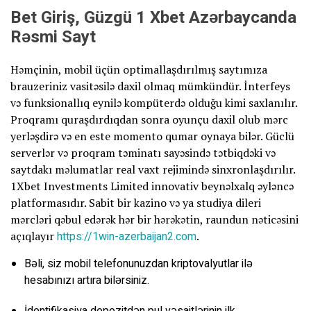
Bet Giriş, Güzgü 1 Xbet Azərbaycanda
Rəsmi Sayt
Həmçinin, mobil üçün optimallaşdırılmış saytımıza
brauzeriniz vasitəsilə daxil olmaq mümkündür. İnterfeys
və funksionallıq eynilə kompüterdə olduğu kimi saxlanılır.
Proqramı quraşdırdıqdan sonra oyunçu daxil olub mərc
yerləşdirə və en este momento qumar oynaya bilər. Güclü
serverlər və proqram təminatı sayəsində tətbiqdəki və
saytdakı məlumatlar real vaxt rejimində sinxronlaşdırılır.
1Xbet Investments Limited innovativ beynəlxalq əyləncə
platformasıdır. Sabit bir kazino və ya studiya dileri
mərcləri qəbul edərək hər bir hərəkətin, raundun nəticəsini
açıqlayır
https://1win-azerbaijan2.com
.
Bəli, siz mobil telefonunuzdan kriptovalyutlar ilə
hesabınızı artıra bilərsiniz.