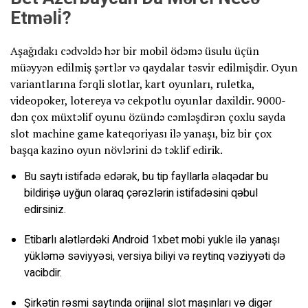
Etməli̇?
Aşağıdakı cədvəldə hər bir mobil ödəmə üsulu üçün
müəyyən edilmiş şərtlər və qaydalar təsvir edilmişdir. Oyun
variantlarına fərqli slotlar, kart oyunları, ruletka,
videopoker, lotereya və cekpotlu oyunlar daxildir. 9000-
dən çox müxtəlif oyunu özündə cəmləşdirən çoxlu sayda
slot machine game kateqoriyası ilə yanaşı, biz bir çox
başqa kazino oyun növlərini də təklif edirik.
Bu saytı istifadə edərək, bu tip fayllarla əlaqədar bu
bildirişə uyğun olaraq çərəzlərin istifadəsini qəbul
edirsiniz.
Etibarlı alətlərdəki Android 1xbet mobi yukle ilə yanaşı
yükləmə səviyyəsi, versiya biliyi və reytinq vəziyyəti də
vacibdir.
Şirkətin rəsmi saytında orijinal slot maşınları və digər