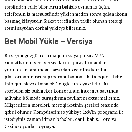
tərəfindən edilə bilər. Artıq bahislə oynamaq üçün,
telefonun iş masaüstündə yüklənmədən sonra qalan ikonu
basmaq kifayətdir. Şirkət tərəfindən təklif olunan tətbiqi
rəsmi saytdan dərhal yükləyə bilərsiniz.
Bet Mobil Yükle – Versiya
Bu seçim güzgü axtarmaqdan və ya pulsuz VPN
xidmətlərinin yeni versiyalarını quraşdırmaqdan
yorulanlar tərəfindən nəzərdən keçirilməlidir. Bu
platformanın rəsmi proqram təminatı kataloquna 1xbet
tətbiqini əlavə etməmək Google-un siyasətidir. Bu
səbəbdən siz bukmeker kontorunun internet saytında
müvafiq bölmədə quraşdırma fayllarını axtarmalısınız.
Müştərilərin mərcləri, mərc şirkətinin şərtləri əsasında
qəbul olunur. Kompüterinizə yükləyə 1xWin proqramı ilə
istədiyiniz zaman idman bəhsləri, canlı bahis, Toto və
Casino oyunları oynaya.