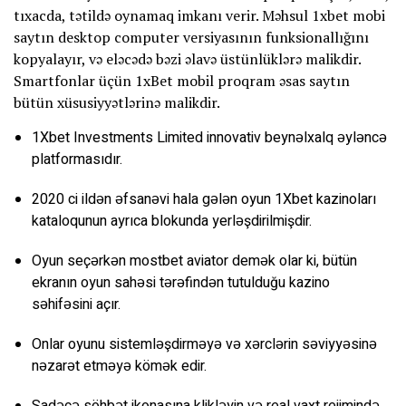
tıxacda, tətildə oynamaq imkanı verir. Məhsul 1xbet mobi
saytın desktop computer versiyasının funksionallığını
kopyalayır, və eləcədə bəzi əlavə üstünlüklərə malikdir.
Smartfonlar üçün 1xBet mobil proqram əsas saytın
bütün xüsusiyyətlərinə malikdir.
1Xbet Investments Limited innovativ beynəlxalq əyləncə
platformasıdır.
2020 ci ildən əfsanəvi hala gələn oyun 1Xbet kazinoları
kataloqunun ayrıca blokunda yerləşdirilmişdir.
Oyun seçərkən mostbet aviator demək olar ki, bütün
ekranın oyun sahəsi tərəfindən tutulduğu kazino
səhifəsini açır.
Onlar oyunu sistemləşdirməyə və xərclərin səviyyəsinə
nəzarət etməyə kömək edir.