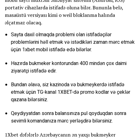
mobil saytı müxtəlif əməliyyat sistemli (Android, iOS)
portativ cihazlarda istifadə oluna bilər. Bununla belə,
masaüstü versiyası kimi o weil bloklanma halında
əlçatmaz olacaq.
Sayta daxil olmaqda problemi olan istifadəçilər
problemlərini həll etmək və istədikləri zaman mərc etmək
üçün 1xbet mobil istifadə edə bilərlər.
Hazırda bukmeker kontorundan 400 mindən çox daimi
ziyarətçi istifadə edir.
Bundan əlavə, siz kazinoda və bukmeykerdə istifadə
etmək üçün TG-kanal 1XBET-də promo kodlar və çeklər
qazana bilərsiniz.
Qeydiyyatdan sonra balansınıza pul qoyduqdan sonra
sevimli komandanıza mərc yerləşdirə bilərsiniz.
1Xbet dəfələrlə Azərbaycanın ən yaxşı bukmeyker