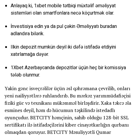
Anlayaq ki, 1xbet mobile tətbiqi müxtəlif əməliyyat
sistemləri olan smartfonlara necə köçurtmək olar.
İnvestisiya edin ya da pul çəkin Əməliyyatı buradan
adlandıra bilərik.
Ilkin depozit mumkün deyil iki dəfə istifadə etdiyini
xatırlamağa dəyər.
1Xbet Azerbaycanda depozitlər üçün heç bir komissiya
tələb olunmur.
Yakin gənc isveçrəlilər üçün əsl qəhrəmana çevrilib, onları
yeni nailiyyətlərə ruhlandırıb. Bu mərkəz yarımmüdafiəçisi
fiziki güc və texnikanı mükəmməl birləşdirir. Xaka təkcə əla
esmines deyil, həm də hücumun təşkilində istedadlı
oyunçudur. BETCITY həmçinin, sahib olduğu 128-bit SSL
sertifikatı ilə istifadəçilərini kiber cinayətkarlığın qurbanı
olmaqdan qoruyur. BETCITY Məsuliyyətli Qumar