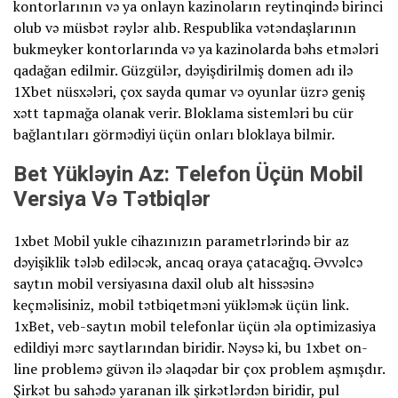
kontorlarının və ya onlayn kazinoların reytinqində birinci
olub və müsbət rəylər alıb. Respublika vətəndaşlarının
bukmeyker kontorlarında və ya kazinolarda bəhs etmələri
qadağan edilmir. Güzgülər, dəyişdirilmiş domen adı ilə
1Xbet nüsxələri, çox sayda qumar və oyunlar üzrə geniş
xətt tapmağa olanak verir. Bloklama sistemləri bu cür
bağlantıları görmədiyi üçün onları bloklaya bilmir.
Bet Yükləyin Az: Telefon Üçün Mobil
Versiya Və Tətbiqlər
1xbet Mobil yukle cihazınızın parametrlərində bir az
dəyişiklik tələb ediləcək, ancaq oraya çatacağıq. Əvvəlcə
saytın mobil versiyasına daxil olub alt hissəsinə
keçməlisiniz, mobil tətbiqetməni yükləmək üçün link.
1xBet, veb-saytın mobil telefonlar üçün əla optimizasiya
edildiyi mərc saytlarından biridir. Nəysə ki, bu 1xbet on-
line problemə güvən ilə əlaqədar bir çox problem aşmışdır.
Şirkət bu sahədə yaranan ilk şirkətlərdən biridir, pul