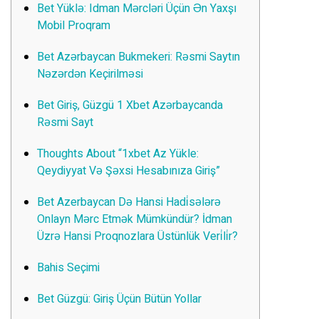
Bet Yüklə: Idman Mərcləri Üçün Ən Yaxşı
Mobil Proqram
Bet Azərbaycan Bukmekeri: Rəsmi Saytın
Nəzərdən Keçirilməsi
Bet Giriş, Güzgü 1 Xbet Azərbaycanda
Rəsmi Sayt
Thoughts About “1xbet Az Yükle:
Qeydiyyat Və Şəxsi Hesabınıza Giriş”
Bet Azerbaycan Də Hansi Hadi̇sələrə
Onlayn Mərc Etmək Mümkündür? İdman
Üzrə Hansi Proqnozlara Üstünlük Veri̇li̇r?
Bahis Seçimi
Bet Güzgü: Giriş Üçün Bütün Yollar