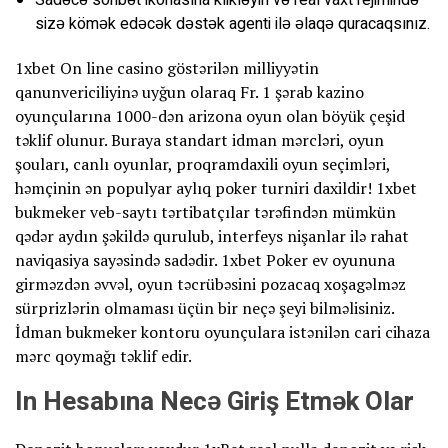
Sadəcə söhbət ikonasına klikləyin və real vaxt rejimində
sizə kömək edəcək dəstək agenti ilə əlaqə quracaqsınız.
1xbet On line casino göstərilən milliyyətin
qanunvericiliyinə uyğun olaraq Fr. 1 şərab kazino
oyunçularına 1000-dən arizona oyun olan böyük çeşid
təklif olunur. Buraya standart idman mərcləri, oyun
şouları, canlı oyunlar, proqramdaxili oyun seçimləri,
həmçinin ən populyar aylıq poker turniri daxildir! 1xbet
bukmeker veb-saytı tərtibatçılar tərəfindən mümkün
qədər aydın şəkildə qurulub, interfeys nişanlar ilə rahat
naviqasiya sayəsində sadədir. 1xbet Poker ev oyununa
girməzdən əvvəl, oyun təcrübəsini pozacaq xoşagəlməz
sürprizlərin olmaması üçün bir neçə şeyi bilməlisiniz.
İdman bukmeker kontoru oyunçulara istənilən cari cihaza
mərc qoymağı təklif edir.
In Hesabına Necə Giriş Etmək Olar