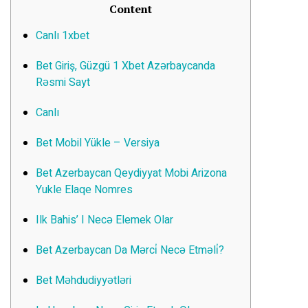
Content
Canlı 1xbet
Bet Giriş, Güzgü 1 Xbet Azərbaycanda
Rəsmi Sayt
Canlı
Bet Mobil Yükle – Versiya
Bet Azerbaycan Qeydiyyat Mobi Arizona
Yukle Elaqe Nomres
Ilk Bahis’ I Necə Elemek Olar
Bet Azerbaycan Da Mərci̇ Necə Etməli̇?
Bet Məhdudiyyətləri