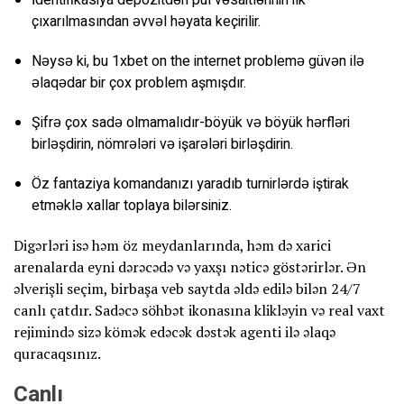
İdentifikasiya depozitdən pul vəsaitlərinin ilk
çıxarılmasından əvvəl həyata keçirilir.
Nəysə ki, bu 1xbet on the internet problemə güvən ilə
əlaqədar bir çox problem aşmışdır.
Şifrə çox sadə olmamalıdır-böyük və böyük hərfləri
birləşdirin, nömrələri və işarələri birləşdirin.
Öz fantaziya komandanızı yaradıb turnirlərdə iştirak
etməklə xallar toplaya bilərsiniz.
Digərləri isə həm öz meydanlarında, həm də xarici
arenalarda eyni dərəcədə və yaxşı nəticə göstərirlər. Ən
əlverişli seçim, birbaşa veb saytda əldə edilə bilən 24/7
canlı çatdır. Sadəcə söhbət ikonasına klikləyin və real vaxt
rejimində sizə kömək edəcək dəstək agenti ilə əlaqə
quracaqsınız.
Canlı