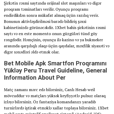
Şirkətin rəsmi saytında orijinal slot maşınları və digər
proqram təminatları verilir. Oyunçu proqramı
endirdikdən sonra mükafat almaq üçün razılıq verir.
Bonusun aktivləşdirilməsi barədə bildiriş şəxsi
kabinetinizdə görünəcəkdir. 1Xbet bahis şirkətinin rəsmi
saytı və en este momento onun güzgüləri tünd göy
rəngdədir. Həmçinin, oyunçu ilə kazino və ya bukmeker
arasında qarşılıqlı əlaqə üçün qaydalar, məxfilik siyasəti və
digər sənədləri əldə etmək olar.
Bet Mobile Apk Smartfon Proqramını
Yükləy Peru Travel Guideline, General
Information About Per
Matç zamanı mərc edə bilərsiniz, Canlı Hesab weil
mövcuddur və matçları yüksək keyfiyyətlə pulsuz olaraq
izləyə bilərsiniz. Öz fantaziya komandanızı yaradıb
turnirlərdə iştirak etməklə xallar toplaya bilərsiniz. 1Xbet