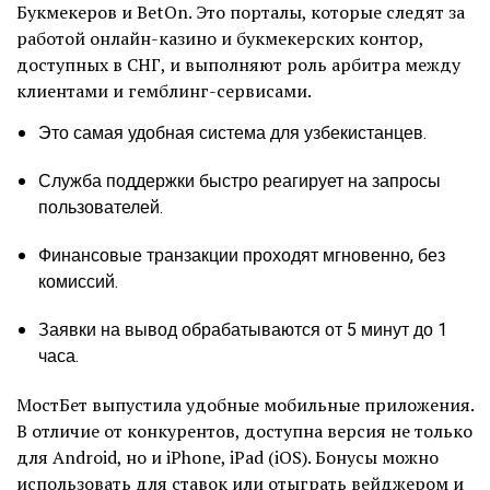
Букмекеров и BetOn. Это порталы, которые следят за
работой онлайн-казино и букмекерских контор,
доступных в СНГ, и выполняют роль арбитра между
клиентами и гемблинг-сервисами.
Это самая удобная система для узбекистанцев.
Служба поддержки быстро реагирует на запросы
пользователей.
Финансовые транзакции проходят мгновенно, без
комиссий.
Заявки на вывод обрабатываются от 5 минут до 1
часа.
МостБет выпустила удобные мобильные приложения.
В отличие от конкурентов, доступна версия не только
для Android, но и iPhone, iPad (iOS). Бонусы можно
использовать для ставок или отыграть вейджером и