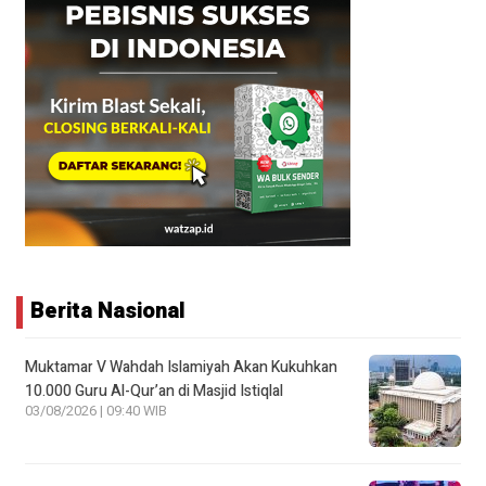
Berita Nasional
Muktamar V Wahdah Islamiyah Akan Kukuhkan
10.000 Guru Al-Qur’an di Masjid Istiqlal
03/08/2026 | 09:40 WIB