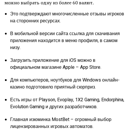
можно выбрать одну из более 60 валют.
Это подтверждают многочисленные отзывы игроков
на сторонних ресурсах.
В мобильной версии сайта ссылка для скачивания
приложения находится в меню профиля, в самом
низу.
Загрузить приложение для iOS можно в
официальном магазине Apple – App Store.
Для компьютеров, ноутбуков для Windows онлайн-
казино подготовило приятный сюрприз.
Есть игры от Playson, Evoplay, 1X2 Gaming, Endorphina,
Evolution Gaming и других разработчиков.
Главная изюминка MostBet – огромный выбор
лицензированных игровых автоматов.