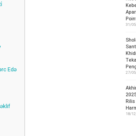
̇
Keb
Apar
Poin
31/05
Shol
y
Sant
Khid
Teka
Peng
ərc Edə
27/05
Akhi
2025
Rilis
əklif
Har
18/12