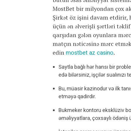
MostBet bir milyondan çox akt
Şirkət öz işini davam etdiri
üçün ən əlverişli şərtləri təkl
qarşıdan gələn oyunlara mərc 
matçın nəticəsinə mərc etmək 
edin
mostbet az casino
.
Saytla bağlı hər hansı bir prob
edə bilərsiniz, işçilər sualını
Bu, müasir kazinodur və ilk tan
etməyə qadirdir.
Bukmeker kontoru eksklüziv bon
əməliyyatlara, çoxsaylı ödəniş 