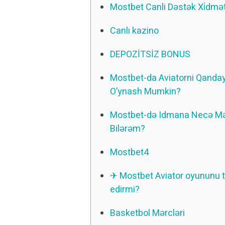
Mostbet Canli Dəstək Xi̇dməti
Canlı kazino
DEPOZİTSİZ BONUS
Mostbet-da Aviatorni Qanda
O’ynash Mumkin?
Mostbet-də Idmana Necə M
Bilərəm?
Mostbet4
✈ Mostbet Aviator oyununu t
edirmi?
Basketbol Mərcləri