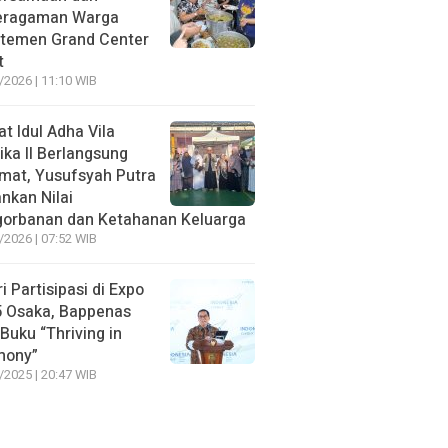
eragaman Warga
temen Grand Center
t
/2026 | 11:10 WIB
at Idul Adha Vila
ika II Berlangsung
mat, Yusufsyah Putra
nkan Nilai
orbanan dan Ketahanan Keluarga
/2026 | 07:52 WIB
ri Partisipasi di Expo
 Osaka, Bappenas
 Buku “Thriving in
mony”
/2025 | 20:47 WIB