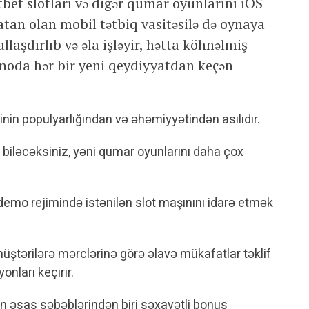
tbet slotları və digər qumar oyunlarını iOS
atan olan mobil tətbiq vasitəsilə də oynaya
llaşdırlıb və əla işləyir, hətta köhnəlmiş
inoda hər bir yeni qeydiyyatdan keçən
nin populyarlığından və əhəmiyyətindən asılıdır.
 biləcəksiniz, yəni qumar oyunlarını daha çox
emo rejimində istənilən slot maşınını idarə etmək
üştərilərə mərclərinə görə əlavə mükafatlar təklif
ları keçirir.
nın əsas səbəblərindən biri səxavətli bonus