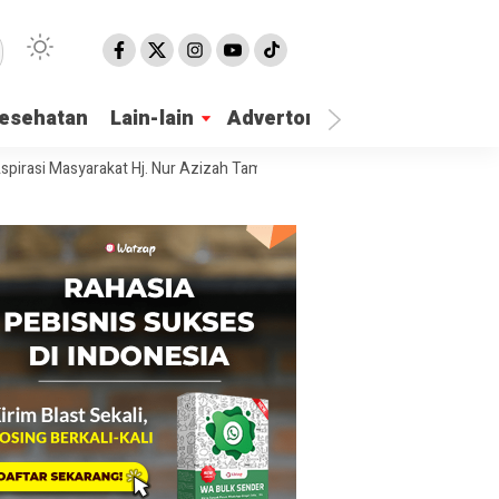
esehatan
Lain-lain
Advertorial
Masyarakat Hj. Nur Azizah Tamhid Gelar Diskusi Publik Hubungan Pusat 