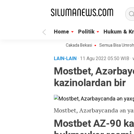
Home
Politik
Hukum & Kr
mumkan Tersangka Korupsi Cakada Bekasi
Semua Bisa Umroh Jalin Ko
LAIN-LAIN
· 11 Agu 2022
05:50
WIB
·
Mostbet, Azərbay
kazinolardan bir
Mostbet, Azərbaycanda ən yax
Mostbet AZ-90 ka