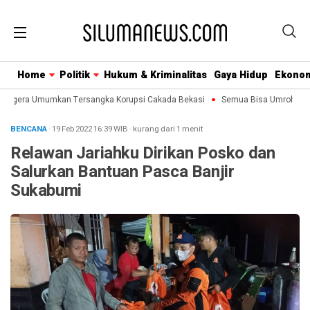
Home
Politik
Hukum & Kriminalitas
Gaya Hidup
Ekono
 Segera Umumkan Tersangka Korupsi Cakada Bekasi
Semua Bisa Umroh Jalin
BENCANA
· 19 Feb 2022
16:39
WIB
·
kurang dari 1 menit
Relawan Jariahku Dirikan Posko dan
Salurkan Bantuan Pasca Banjir
Sukabumi