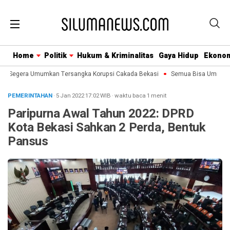
Home
Politik
Hukum & Kriminalitas
Gaya Hidup
Ekono
K Segera Umumkan Tersangka Korupsi Cakada Bekasi
Semua Bisa Umroh Jali
PEMERINTAHAN
· 5 Jan 2022
17:02
WIB
·
waktu baca 1 menit
Paripurna Awal Tahun 2022: DPRD
Kota Bekasi Sahkan 2 Perda, Bentuk
Pansus