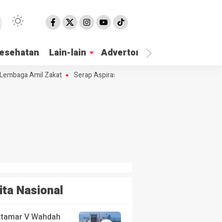
esehatan
Lain-lain
Advertorial
embaga Amil Zakat
Serap Aspirasi Masyarakat Hj. Nur Azizah Tamhid 
ita Nasional
tamar V Wahdah