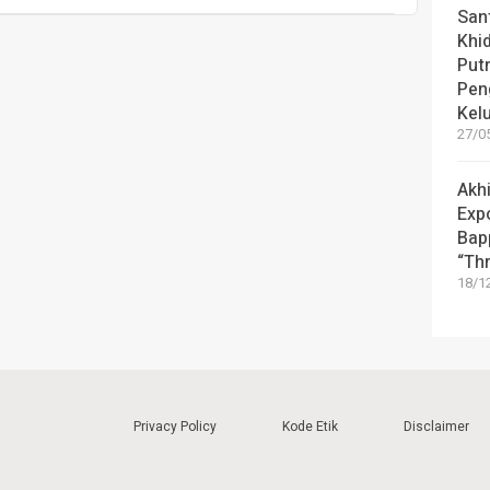
Sant
Khi
Put
Pen
Kel
27/05
Akhi
Exp
Bap
“Th
18/12
Privacy Policy
Kode Etik
Disclaimer