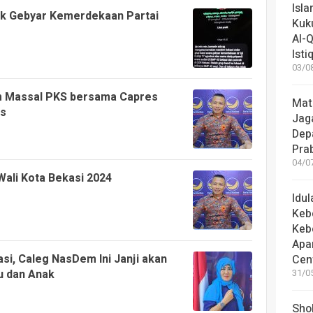
Isl
sik Gebyar Kemerdekaan Partai
Kuk
Al-Q
Istiq
03/08
m Massal PKS bersama Capres
Mat
is
Jaga
Dep
Pra
04/07
ali Kota Bekasi 2024
Idu
Keb
Keb
Apa
si, Caleg NasDem Ini Janji akan
Cen
u dan Anak
31/05
Shol