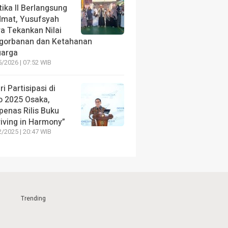
ika II Berlangsung
dmat, Yusufsyah
ra Tekankan Nilai
gorbanan dan Ketahanan
uarga
/2026 | 07:52 WIB
ri Partisipasi di
o 2025 Osaka,
penas Rilis Buku
riving in Harmony”
/2025 | 20:47 WIB
Trending