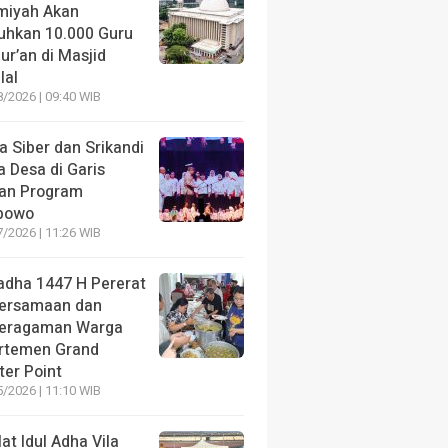
amiyah Akan
uhkan 10.000 Guru
ur’an di Masjid
lal
/2026 | 09:40 WIB
a Siber dan Srikandi
 Desa di Garis
an Program
bowo
/2026 | 11:26 WIB
ladha 1447 H Pererat
ersamaan dan
eragaman Warga
rtemen Grand
ter Point
/2026 | 11:10 WIB
at Idul Adha Vila