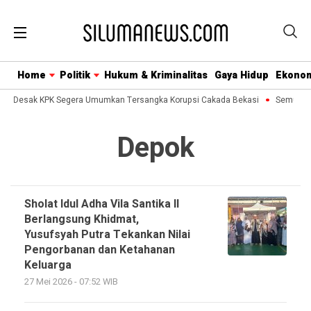
Home
Politik
Hukum & Kriminalitas
Gaya Hidup
Ekono
usa Desak KPK Segera Umumkan Tersangka Korupsi Cakada Bekasi
Semua Bis
Depok
Sholat Idul Adha Vila Santika II
Berlangsung Khidmat,
Yusufsyah Putra Tekankan Nilai
Pengorbanan dan Ketahanan
Keluarga
27 Mei 2026 - 07:52 WIB