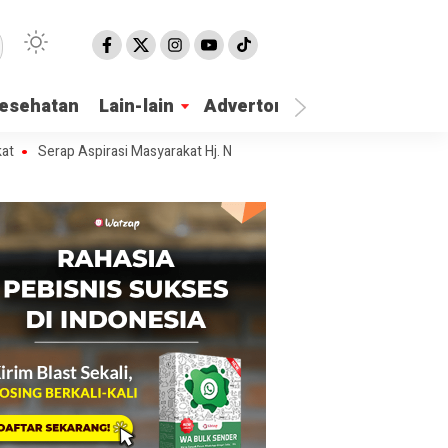
esehatan
Lain-lain
Advertorial
erap Aspirasi Masyarakat Hj. Nur Azizah Tamhid Gelar Diskusi Publik Hu