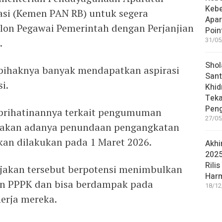
Keb
asi (Kemen PAN RB) untuk segera
Apar
on Pegawai Pemerintah dengan Perjanjian
Poin
31/05
.
Shol
 pihaknya banyak mendapatkan aspirasi
Sant
i.
Khid
Teka
Peng
rihatinannya terkait pengumuman
27/05
takan adanya penundaan pengangkatan
an dilakukan pada 1 Maret 2026.
Akhi
2025
Rilis
bijakan tersebut berpotensi menimbulkan
Har
on PPPK dan bisa berdampak pada
18/12
nerja mereka.