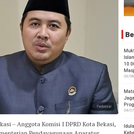
Be
Muk
Isla
10.0
Masji
03/08
Mata
Jaga
Pro
Perbesar
04/07
si – Anggota Komisi I DPRD Kota Bekasi,
Idul
ementerian Pendayagunaan Aparatur
Keb