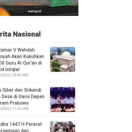
rita Nasional
tamar V Wahdah
miyah Akan Kukuhkan
00 Guru Al-Qur’an di
d Istiqlal
/2026 | 09:40 WIB
 Siber dan Srikandi
 Desa di Garis Depan
gram Prabowo
/2026 | 11:26 WIB
adha 1447 H Pererat
ersamaan dan