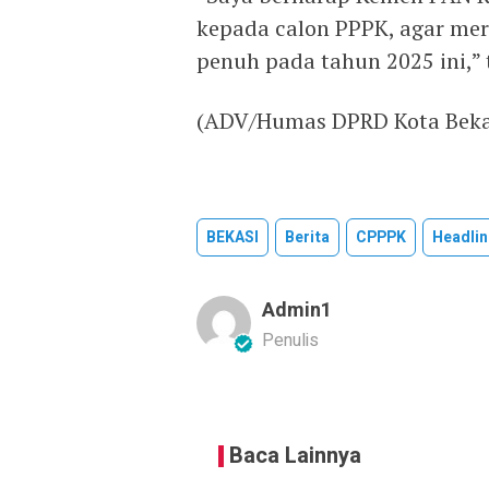
kepada calon PPPK, agar mer
penuh pada tahun 2025 ini,”
(ADV/Humas DPRD Kota Beka
BEKASI
Berita
CPPPK
Headlin
Admin1
Penulis
Baca Lainnya