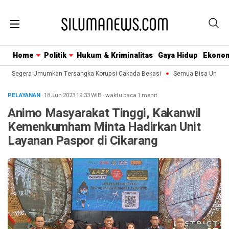
Home
Politik
Hukum & Kriminalitas
Gaya Hidup
Ekono
PK Segera Umumkan Tersangka Korupsi Cakada Bekasi
Semua Bisa Umroh Jal
PELAYANAN
· 18 Jun 2023
19:33
WIB
·
waktu baca 1 menit
Animo Masyarakat Tinggi, Kakanwil
Kemenkumham Minta Hadirkan Unit
Layanan Paspor di Cikarang