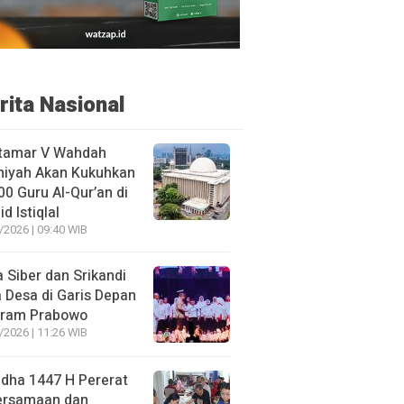
rita Nasional
tamar V Wahdah
miyah Akan Kukuhkan
00 Guru Al-Qur’an di
d Istiqlal
/2026 | 09:40 WIB
 Siber dan Srikandi
 Desa di Garis Depan
gram Prabowo
/2026 | 11:26 WIB
adha 1447 H Pererat
ersamaan dan