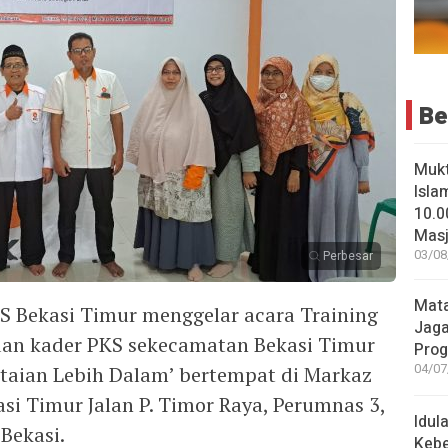
Be
Muk
Isla
10.0
Masji
03/08
Perbesar
Mata
Bekasi Timur menggelar acara Training
Jaga
dan kader PKS sekecamatan Bekasi Timur
Pro
04/07
taian Lebih Dalam’ bertempat di Markaz
i Timur Jalan P. Timor Raya, Perumnas 3,
Idul
 Bekasi.
Keb