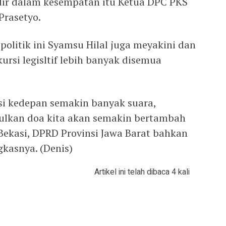
adir dalam kesempatan itu Ketua DPC PKS
Prasetyo.
olitik ini Syamsu Hilal juga meyakini dan
rsi legisltif lebih banyak disemua
si kedepan semakin banyak suara,
bulkan doa kita akan semakin bertambah
a Bekasi, DPRD Provinsi Jawa Barat bahkan
gkasnya. (Denis)
Artikel ini telah dibaca 4 kali