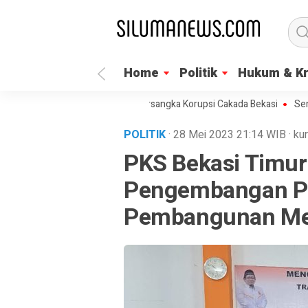
Home
Politik
Hukum & Kr
k KPK Segera Umumkan Tersangka Korupsi Cakada Bekasi
Semua Bis
POLITIK
· 28 Mei 2023
21:14
WIB
·
kur
PKS Bekasi Timu
Pengembangan Pl
Pembangunan Mela