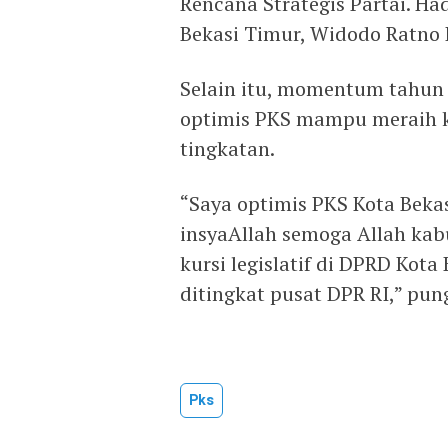
Rencana Strategis Partai. H
Bekasi Timur, Widodo Ratno 
Selain itu, momentum tahun p
optimis PKS mampu meraih ku
tingkatan.
“Saya optimis PKS Kota Beka
insyaAllah semoga Allah ka
kursi legislatif di DPRD Kot
ditingkat pusat DPR RI,” pun
Pks