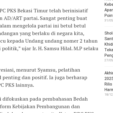
Keb
C PKS Bekasi Timur telah berinisiatif
Apar
Poin
 AD/ART partai. Sangat penting buat
31/05
lam mengelola partai ini betul betul
dangan yang berlaku di negara kita,
Shol
Sant
acu kepada Undang undang nomer 2 tahun
Khid
olitik,” ujar Ir. H. Samsu Hilal. M.P selaku
Teka
Peng
27/05
esiasi, menurut Syamsu, pelatihan
Akhi
 penting dan positif. Ia juga berharap
2025
Rilis
PC PKS lainnya.
Har
18/12
ini difokuskan pada pembahasan Bedah
atform Kebijakan Pembangunan dan