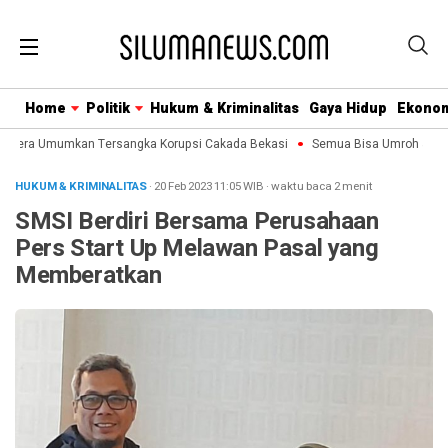
Home
Politik
Hukum & Kriminalitas
Gaya Hidup
Ekono
gera Umumkan Tersangka Korupsi Cakada Bekasi
Semua Bisa Umroh Jalin Ko
HUKUM & KRIMINALITAS
· 20 Feb 2023
11:05
WIB
·
waktu baca 2 menit
SMSI Berdiri Bersama Perusahaan
Pers Start Up Melawan Pasal yang
Memberatkan