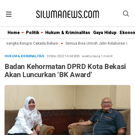
Home
Politik
Hukum & Kriminalitas
Gaya Hidup
Ekono
ersangka Korupsi Cakada Bekasi
Semua Bisa Umroh Jalin Kolaborasi Untuk
HUKUM & KRIMINALITAS
· 10 Mei 2022
14:04
WIB
·
waktu baca 1 menit
Badan Kehormatan DPRD Kota Bekasi
Akan Luncurkan ‘BK Award’