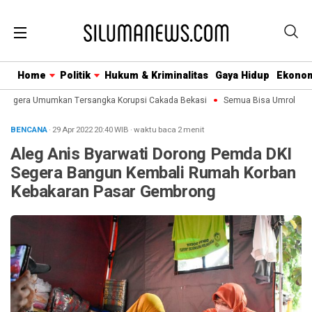
Home
Politik
Hukum & Kriminalitas
Gaya Hidup
Ekono
Segera Umumkan Tersangka Korupsi Cakada Bekasi
Semua Bisa Umroh Jalin 
BENCANA
· 29 Apr 2022
20:40
WIB
·
waktu baca 2 menit
Aleg Anis Byarwati Dorong Pemda DKI
Segera Bangun Kembali Rumah Korban
Kebakaran Pasar Gembrong