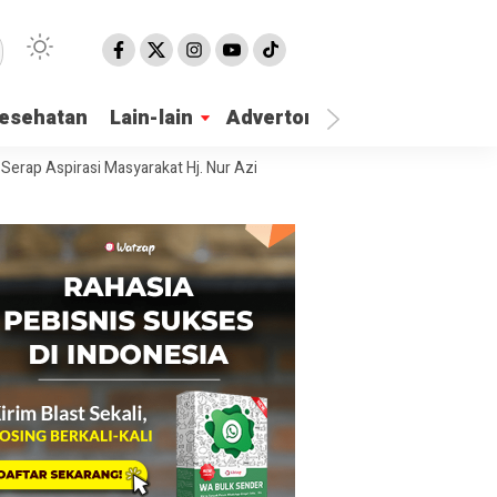
esehatan
Lain-lain
Advertorial
spirasi Masyarakat Hj. Nur Azizah Tamhid Gelar Diskusi Publik Hubunga