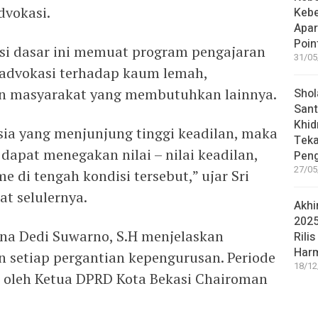
dvokasi.
Keb
Apar
Poin
si dasar ini memuat program pengajaran
31/05
 advokasi terhadap kaum lemah,
n masyarakat yang membutuhkan lainnya.
Shol
Sant
Khid
sia yang menjunjung tinggi keadilan, maka
Teka
dapat menegakan nilai – nilai keadilan,
Peng
27/05
e di tengah kondisi tersebut,” ujar Sri
t selulernya.
Akhi
2025
ana Dedi Suwarno, S.H menjelaskan
Rilis
Har
n setiap pergantian kepengurusan. Periode
18/12
ri oleh Ketua DPRD Kota Bekasi Chairoman