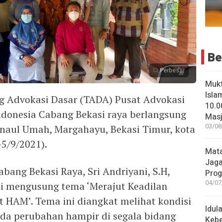
Be
Perbesar
Muk
Isla
 Advokasi Dasar (TADA) Pusat Advokasi
10.0
onesia Cabang Bekasi raya berlangsung
Masji
03/08
inaul Umah, Margahayu, Bekasi Timur, kota
5/9/2021).
Mata
Jaga
ang Bekasi Raya, Sri Andriyani, S.H,
Pro
04/07
ni mengusung tema ‘Merajut Keadilan
t HAM’. Tema ini diangkat melihat kondisi
Idul
a perubahan hampir di segala bidang
Keb