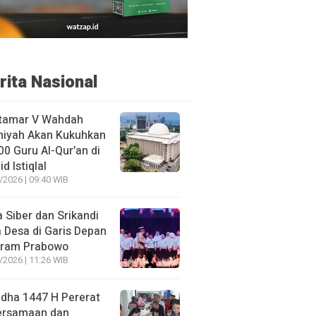
rita Nasional
tamar V Wahdah
miyah Akan Kukuhkan
00 Guru Al-Qur’an di
d Istiqlal
/2026 | 09:40 WIB
 Siber dan Srikandi
 Desa di Garis Depan
gram Prabowo
/2026 | 11:26 WIB
adha 1447 H Pererat
ersamaan dan