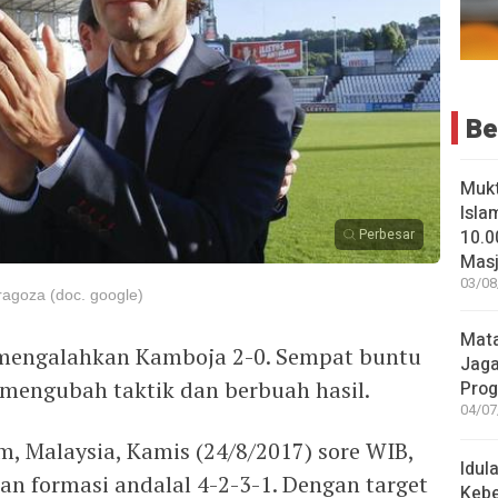
Be
Muk
Isla
10.0
Perbesar
Masji
03/08
ragoza (doc. google)
Mata
l mengalahkan Kamboja 2-0. Sempat buntu
Jaga
 mengubah taktik dan berbuah hasil.
Pro
04/07
, Malaysia, Kamis (24/8/2017) sore WIB,
Idul
an formasi andalal 4-2-3-1. Dengan target
Keb