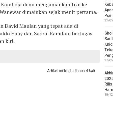
s Kamboja demi mengamankan tike ke
Keb
Apar
 Wanewar dimainkan sejak menit pertama.
Poin
31/05
an David Maulan yang tepat ada di
valdo Haay dan Saddil Ramdani bertugas
Shol
Sant
n kiri.
Khid
Teka
Peng
27/05
Artikel ini telah dibaca 4 kali
Akhi
2025
Rilis
Har
18/12