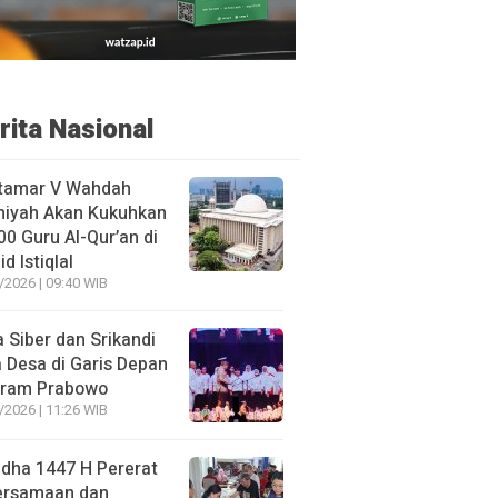
rita Nasional
tamar V Wahdah
miyah Akan Kukuhkan
00 Guru Al-Qur’an di
d Istiqlal
/2026 | 09:40 WIB
 Siber dan Srikandi
 Desa di Garis Depan
gram Prabowo
/2026 | 11:26 WIB
adha 1447 H Pererat
ersamaan dan