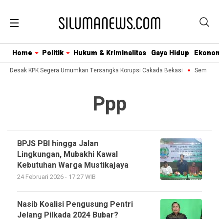
Home
Politik
Hukum & Kriminalitas
Gaya Hidup
Ekono
usa Desak KPK Segera Umumkan Tersangka Korupsi Cakada Bekasi
Semua Bi
Ppp
BPJS PBI hingga Jalan
Lingkungan, Mubakhi Kawal
Kebutuhan Warga Mustikajaya
24 Februari 2026 - 17:27 WIB
Nasib Koalisi Pengusung Pentri
Jelang Pilkada 2024 Bubar?