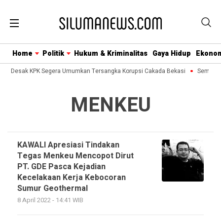
Home
Politik
Hukum & Kriminalitas
Gaya Hidup
Ekono
usa Desak KPK Segera Umumkan Tersangka Korupsi Cakada Bekasi
Semua Bi
MENKEU
KAWALI Apresiasi Tindakan
Tegas Menkeu Mencopot Dirut
PT. GDE Pasca Kejadian
Kecelakaan Kerja Kebocoran
Sumur Geothermal
8 April 2022 - 14:41 WIB