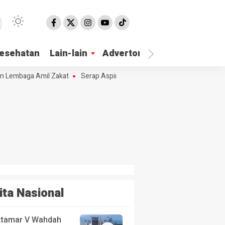
esehatan
Lain-lain
Advertorial
 Lembaga Amil Zakat
Serap Aspirasi Masyarakat Hj. Nur Azizah Tamhi
ita Nasional
tamar V Wahdah