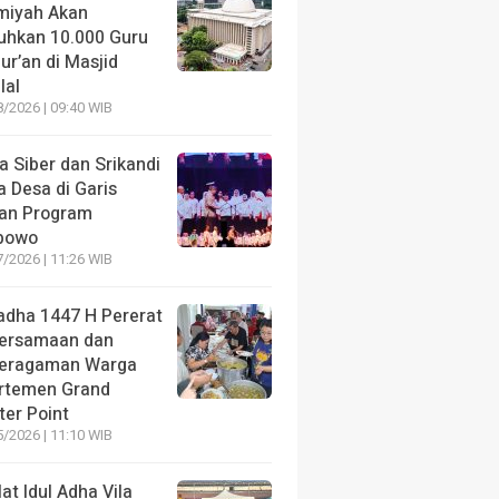
amiyah Akan
uhkan 10.000 Guru
ur’an di Masjid
lal
/2026 | 09:40 WIB
a Siber dan Srikandi
 Desa di Garis
an Program
bowo
/2026 | 11:26 WIB
ladha 1447 H Pererat
ersamaan dan
eragaman Warga
rtemen Grand
ter Point
/2026 | 11:10 WIB
at Idul Adha Vila