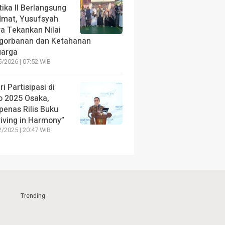
ika II Berlangsung
dmat, Yusufsyah
ra Tekankan Nilai
gorbanan dan Ketahanan
uarga
/2026 | 07:52 WIB
ri Partisipasi di
o 2025 Osaka,
penas Rilis Buku
riving in Harmony”
/2025 | 20:47 WIB
Trending