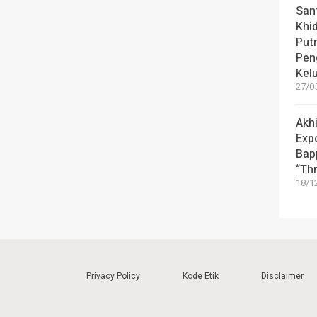
Sant
Khi
Put
Pen
Kel
27/05
Akhi
Exp
Bap
“Th
18/12
Privacy Policy
Kode Etik
Disclaimer