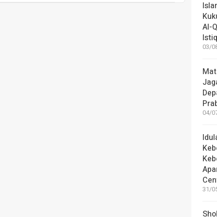
Isl
Kuk
Al-Q
Istiq
03/08
Mat
Jaga
Dep
Pra
04/07
Idu
Keb
Keb
Apa
Cen
31/05
Shol