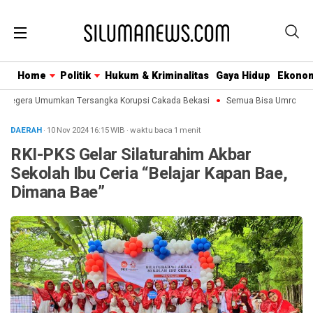
Home
Politik
Hukum & Kriminalitas
Gaya Hidup
Ekono
 Segera Umumkan Tersangka Korupsi Cakada Bekasi
Semua Bisa Umroh Jalin
DAERAH
· 10 Nov 2024
16:15
WIB
·
waktu baca 1 menit
RKI-PKS Gelar Silaturahim Akbar
Sekolah Ibu Ceria “Belajar Kapan Bae,
Dimana Bae”