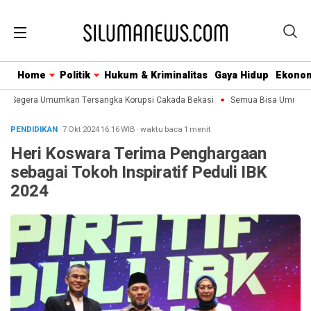
Home
Politik
Hukum & Kriminalitas
Gaya Hidup
Ekono
K Segera Umumkan Tersangka Korupsi Cakada Bekasi
Semua Bisa Umroh Jali
PENDIDIKAN
· 7 Okt 2024
16:16
WIB
·
waktu baca 1 menit
Heri Koswara Terima Penghargaan
sebagai Tokoh Inspiratif Peduli IBK
2024