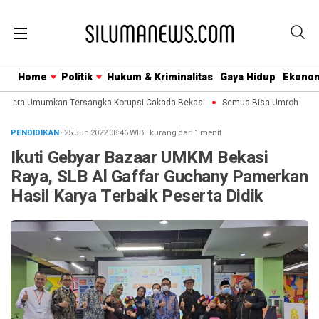
Home
Politik
Hukum & Kriminalitas
Gaya Hidup
Ekono
egera Umumkan Tersangka Korupsi Cakada Bekasi
Semua Bisa Umroh Jalin K
PENDIDIKAN
· 25 Jun 2022
08:46
WIB
·
kurang dari 1 menit
Ikuti Gebyar Bazaar UMKM Bekasi
Raya, SLB Al Gaffar Guchany Pamerkan
Hasil Karya Terbaik Peserta Didik