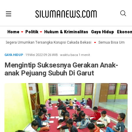
Home
Politik
Hukum & Kriminalitas
Gaya Hidup
Ekono
K Segera Umumkan Tersangka Korupsi Cakada Bekasi
Semua Bisa Umroh Jali
GAYA HIDUP
· 19 Mei 2022
09:26
WIB
·
waktu baca 1 menit
Mengintip Suksesnya Gerakan Anak-
anak Pejuang Subuh Di Garut