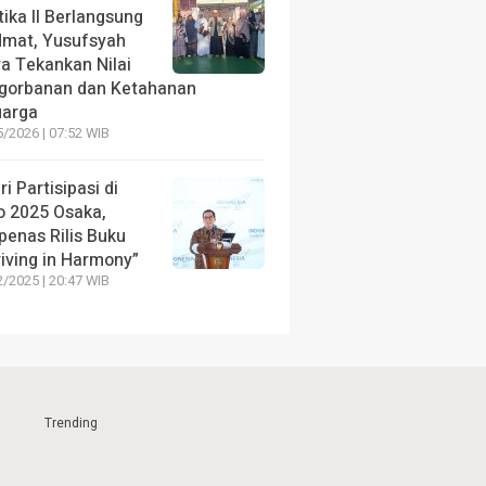
ika II Berlangsung
dmat, Yusufsyah
ra Tekankan Nilai
gorbanan dan Ketahanan
uarga
/2026 | 07:52 WIB
ri Partisipasi di
o 2025 Osaka,
penas Rilis Buku
riving in Harmony”
/2025 | 20:47 WIB
Trending