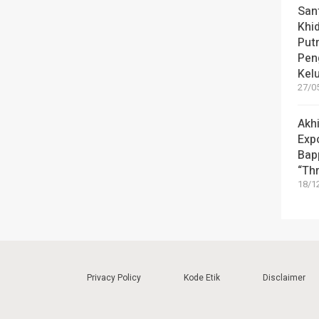
Sant
Khi
Put
Pen
Kel
27/05
Akhi
Exp
Bap
“Th
18/12
Privacy Policy
Kode Etik
Disclaimer