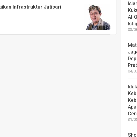
Isl
kan Infrastruktur Jatisari
Kuk
Al-Q
Istiq
03/08
Mat
Jaga
Dep
Pra
04/07
Idu
Keb
Keb
Apa
Cen
31/05
Shol