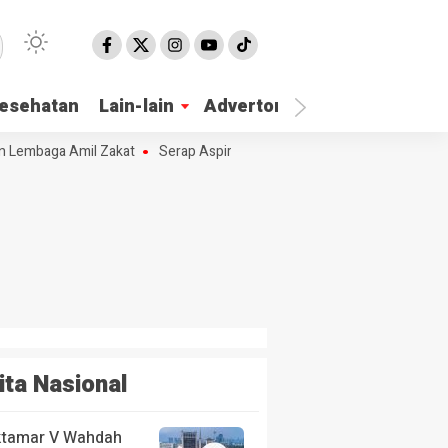
esehatan
Lain-lain
Advertorial
 Lembaga Amil Zakat
Serap Aspirasi Masyarakat Hj. Nur Azizah Tamhid
ita Nasional
tamar V Wahdah