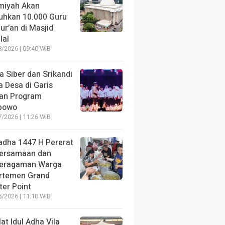
amiyah Akan
uhkan 10.000 Guru
ur’an di Masjid
lal
/2026 | 09:40 WIB
a Siber dan Srikandi
 Desa di Garis
an Program
bowo
/2026 | 11:26 WIB
ladha 1447 H Pererat
ersamaan dan
eragaman Warga
rtemen Grand
ter Point
/2026 | 11:10 WIB
at Idul Adha Vila