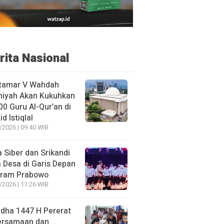
rita Nasional
tamar V Wahdah
miyah Akan Kukuhkan
00 Guru Al-Qur’an di
d Istiqlal
/2026 | 09:40 WIB
 Siber dan Srikandi
 Desa di Garis Depan
gram Prabowo
/2026 | 11:26 WIB
adha 1447 H Pererat
ersamaan dan