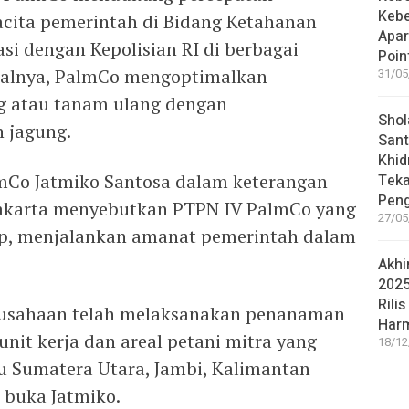
Keb
acita pemerintah di Bidang Ketahanan
Apar
si dengan Kepolisian RI di berbagai
Poin
onalnya, PalmCo mengoptimalkan
31/05
ng atau tanam ulang dengan
Shol
jagung.
Sant
Khid
mCo Jatmiko Santosa dalam keterangan
Teka
Peng
i Jakarta menyebutkan PTPN IV PalmCo yang
27/05
p, menjalankan amanat pemerintah dalam
Akhi
2025
Rilis
Perusahaan telah melaksanakan penanaman
Har
unit kerja dan areal petani mitra yang
18/12
itu Sumatera Utara, Jambi, Kalimantan
” buka Jatmiko.