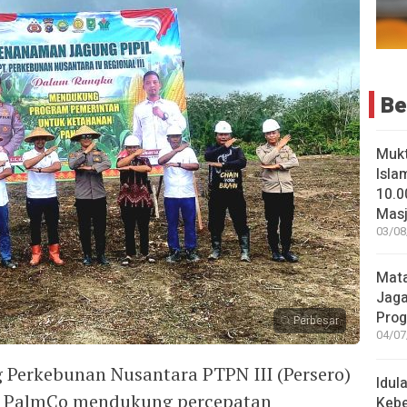
Be
Muk
Isla
10.0
Masji
03/08
Mata
Jaga
Pro
Perbesar
04/07
erkebunan Nusantara PTPN III (Persero)
Idul
IV PalmCo mendukung percepatan
Keb