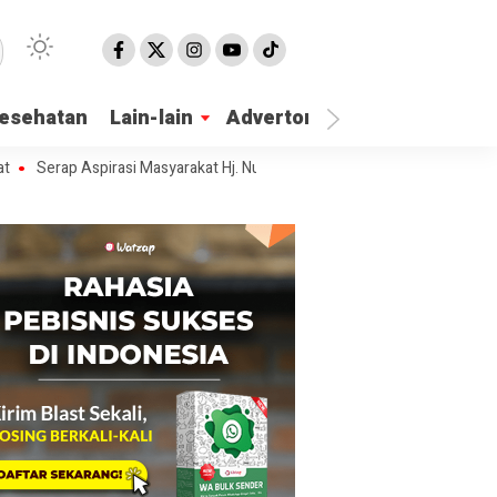
esehatan
Lain-lain
Advertorial
ap Aspirasi Masyarakat Hj. Nur Azizah Tamhid Gelar Diskusi Publik Hubu