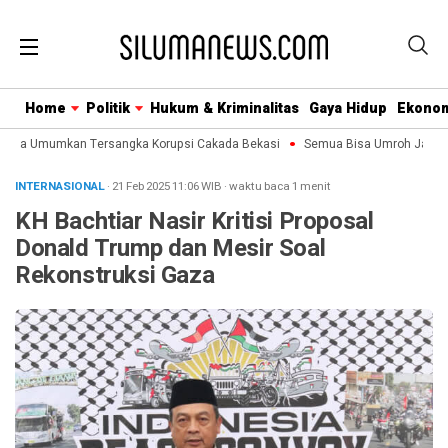
Home
Politik
Hukum & Kriminalitas
Gaya Hidup
Ekono
era Umumkan Tersangka Korupsi Cakada Bekasi
Semua Bisa Umroh Jalin Ko
INTERNASIONAL
· 21 Feb 2025
11:06
WIB
·
waktu baca 1 menit
KH Bachtiar Nasir Kritisi Proposal
Donald Trump dan Mesir Soal
Rekonstruksi Gaza