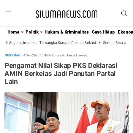
Home
Politik
Hukum & Kriminalitas
Gaya Hidup
Ekono
KPK Segera Umumkan Tersangka Korupsi Cakada Bekasi
Semua Bisa Umroh Ja
NASIONAL
· 4 Sep 2023
10:45
WIB
·
waktu baca 1 menit
Pengamat Nilai Sikap PKS Deklarasi
AMIN Berkelas Jadi Panutan Partai
Lain