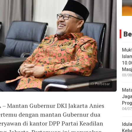
Be
Muk
Isla
10.0
Masji
03/08
Perbesar
Mata
Jaga
Pro
 Mantan Gubernur DKI Jakarta Anies
04/07
bertemu dengan mantan Gubernur dua
ryawan di kantor DPP Partai Keadilan
Idul
Keb