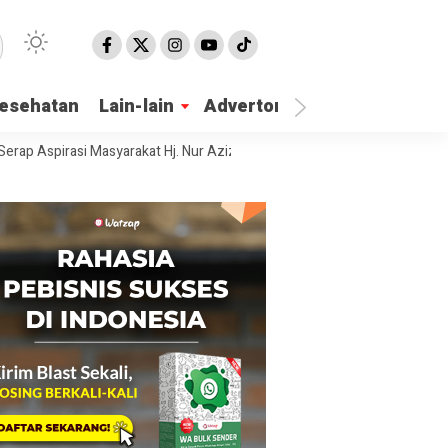
esehatan
Lain-lain
Advertorial
irasi Masyarakat Hj. Nur Azizah Tamhid Gelar Diskusi Publik Hubungan 