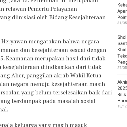
ang, Jakarta. Pertemuan ini merupakan
Keb
han relawan Pemerlu Pelayanan
Apar
yang diinisiasi oleh Bidang Kesejahteraan
Poin
31/05
Shol
 Heryawan mengatakan bahwa negara
Sant
manan dan kesejahteraan sesuai dengan
Khid
Teka
. Keamanan merupakan hasil dari tidak
Peng
 kesejahteraan diindkasikan dari tidak
27/05
Kang Aher, panggilan akrab Wakil Ketua
Akhi
jalan negara menuju kesejahteraan masih
2025
rsoalan yang belum terselesaikan baik dari
Rilis
yang berdampak pada masalah sosial
Har
18/12
al.
 kepala keluarga yang masih masuk