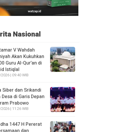
rita Nasional
tamar V Wahdah
miyah Akan Kukuhkan
00 Guru Al-Qur’an di
d Istiqlal
/2026 | 09:40 WIB
 Siber dan Srikandi
 Desa di Garis Depan
gram Prabowo
/2026 | 11:26 WIB
adha 1447 H Pererat
ersamaan dan