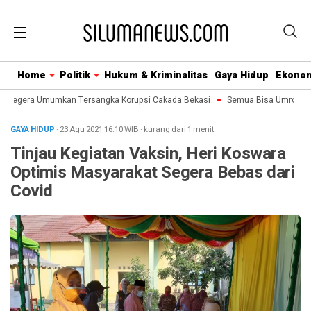
Home
Politik
Hukum & Kriminalitas
Gaya Hidup
Ekono
 Segera Umumkan Tersangka Korupsi Cakada Bekasi
Semua Bisa Umroh Jalin
GAYA HIDUP
· 23 Agu 2021
16:10
WIB
·
kurang dari 1 menit
Tinjau Kegiatan Vaksin, Heri Koswara
Optimis Masyarakat Segera Bebas dari
Covid