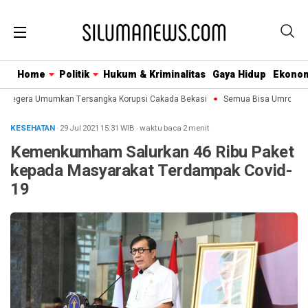
Home
Politik
Hukum & Kriminalitas
Gaya Hidup
Ekono
Segera Umumkan Tersangka Korupsi Cakada Bekasi
Semua Bisa Umroh Jalin 
KESEHATAN
· 29 Jul 2021
15:31
WIB
·
waktu baca 2 menit
Kemenkumham Salurkan 46 Ribu Paket
kepada Masyarakat Terdampak Covid-
19