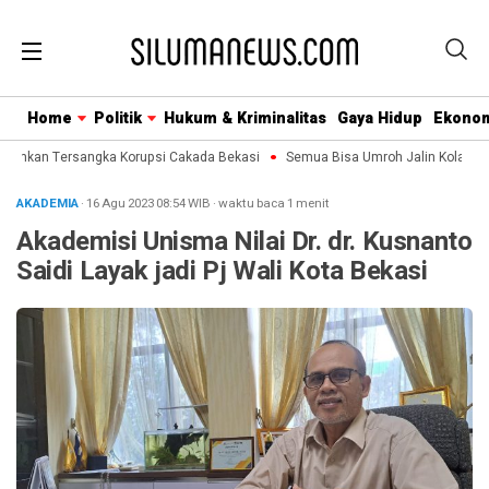
Home
Politik
Hukum & Kriminalitas
Gaya Hidup
Ekono
umkan Tersangka Korupsi Cakada Bekasi
Semua Bisa Umroh Jalin Kolaboras
AKADEMIA
· 16 Agu 2023
08:54
WIB
·
waktu baca 1 menit
Akademisi Unisma Nilai Dr. dr. Kusnanto
Saidi Layak jadi Pj Wali Kota Bekasi