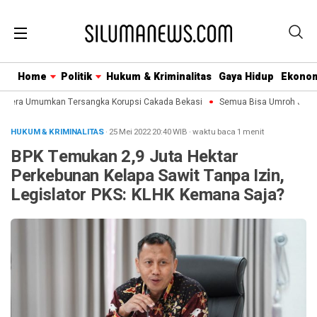
Home
Politik
Hukum & Kriminalitas
Gaya Hidup
Ekono
gera Umumkan Tersangka Korupsi Cakada Bekasi
Semua Bisa Umroh Jalin Ko
HUKUM & KRIMINALITAS
· 25 Mei 2022
20:40
WIB
·
waktu baca 1 menit
BPK Temukan 2,9 Juta Hektar
Perkebunan Kelapa Sawit Tanpa Izin,
Legislator PKS: KLHK Kemana Saja?