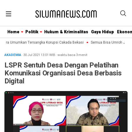
Home
Politik
Hukum & Kriminalitas
Gaya Hidup
Ekono
gera Umumkan Tersangka Korupsi Cakada Bekasi
Semua Bisa Umroh Jalin Ko
AKADEMIA
· 30 Jul 2021
13:01
WIB
·
waktu baca 3 menit
LSPR Sentuh Desa Dengan Pelatihan
Komunikasi Organisasi Desa Berbasis
Digital